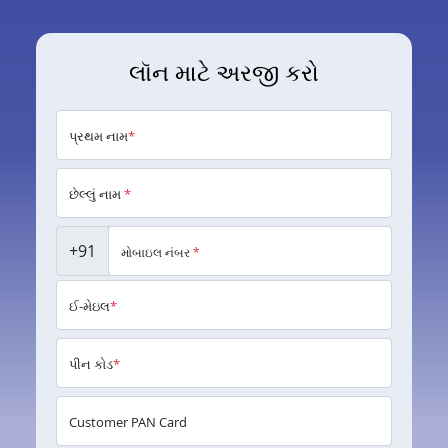
લૉન માટે અરજી કરો
પ્રથમ નામ
*
છેલ્લું નામ
*
+91
મોબાઇલ નંબર
*
ઈ-મેઇલ
*
પીન કોડ
*
Customer PAN Card