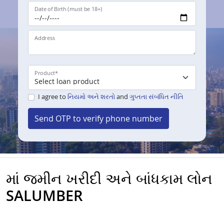
Date of Birth (must be 18+)
Address
Product
*
I agree to
નિયમો અને શરતો
and
ગુપ્તતા સંબંધિત નીતિ
Send OTP to verify phone number
માં જમીન ખરીદી અને બાંધકામ લોન
SALUMBER