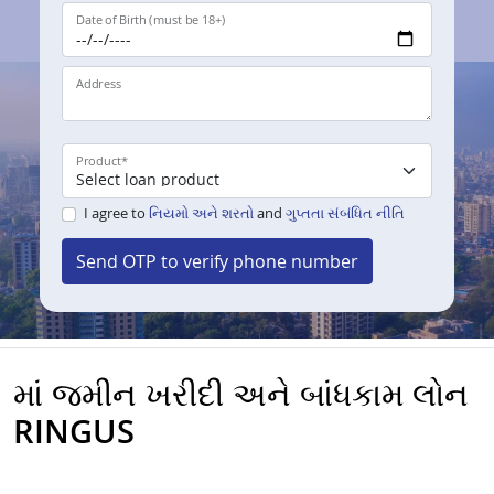
Date of Birth (must be 18+)
Address
Product
*
I agree to
નિયમો અને શરતો
and
ગુપ્તતા સંબંધિત નીતિ
Send OTP to verify phone number
માં જમીન ખરીદી અને બાંધકામ લોન
RINGUS