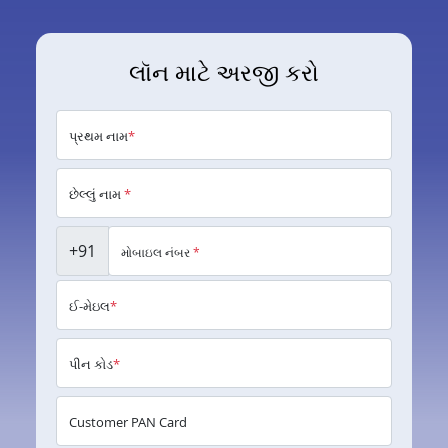
લૉન માટે અરજી કરો
પ્રથમ નામ
*
છેલ્લું નામ
*
+91
મોબાઇલ નંબર
*
ઈ-મેઇલ
*
પીન કોડ
*
Customer PAN Card