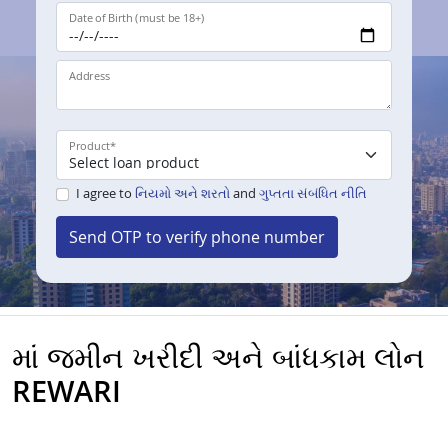
Date of Birth (must be 18+)
Address
Product
*
I agree to
નિયમો અને શરતો
and
ગુપ્તતા સંબંધિત નીતિ
Send OTP to verify phone number
માં જમીન ખરીદી અને બાંધકામ લોન
REWARI