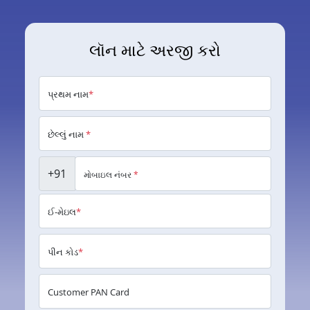
લૉન માટે અરજી કરો
પ્રથમ નામ
*
છેલ્લું નામ
*
+91
મોબાઇલ નંબર
*
ઈ-મેઇલ
*
પીન કોડ
*
Customer PAN Card