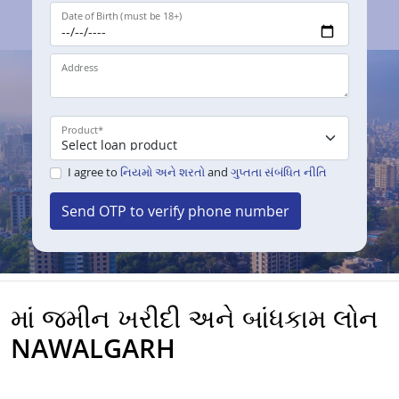
Date of Birth (must be 18+)
Address
Product
*
I agree to
નિયમો અને શરતો
and
ગુપ્તતા સંબંધિત નીતિ
Send OTP to verify phone number
માં જમીન ખરીદી અને બાંધકામ લોન
NAWALGARH