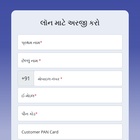
લૉન માટે અરજી કરો
પ્રથમ નામ
*
છેલ્લું નામ
*
+91
મોબાઇલ નંબર
*
ઈ-મેઇલ
*
પીન કોડ
*
Customer PAN Card