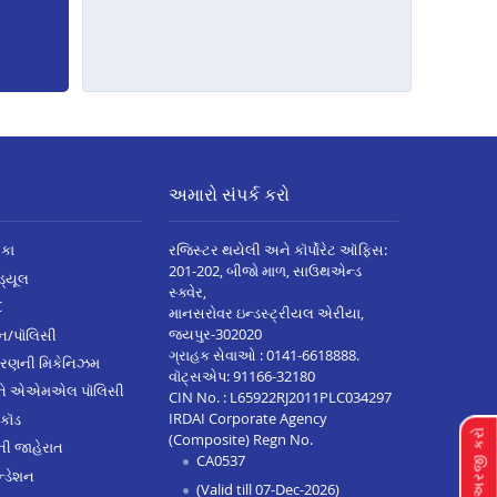
અમારો સંપર્ક કરો
િકા
રજિસ્ટર થયેલી અને કૉર્પોરેટ ઑફિસ:
201-202, બીજો માળ, સાઉથએન્ડ
િડ્યૂલ
સ્ક્વેર,
C
માનસરોવર ઇન્ડસ્ટ્રીયલ એરીયા,
જયપુર-302020
્ઝન/પૉલિસી
ગ્રાહક સેવાઓ :
0141-6618888
.
ારણની મિકેનિઝમ
વૉટ્સએપ:
91166-32180
અને એએમએલ પૉલિસી
CIN No. : L65922RJ2011PLC034297
IRDAI Corporate Agency
 કૉડ
લૉન માટે અરજી કરો
(Composite) Regn No.
ેની જાહેરાત
CA0537
્ડેશન
(Valid till 07-Dec-2026)