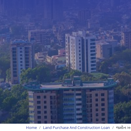
Home
Land Purchase And Construction Loan
જમીન ખરી