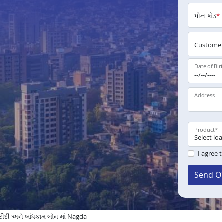
પીન કોડ
*
Customer
Date of Bir
Address
Product
*
I agree 
Send O
દી અને બાંધકામ લોન માં Nagda