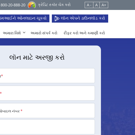
ક્રેડિટ સ્કૉર ચેક કરો
 1800-20-888-20
A -
A
A+
મઆઈને ઓનલાઇન ચૂકવો
લૉન એપને ડાઉનલૉડ કરો
અમારા વિશે
અમારો સંપર્ક કરો
રીફર કરો અને કમાણી કરો
લૉન માટે અરજી કરો
મ
*
*
મોબાઇલ નંબર
*