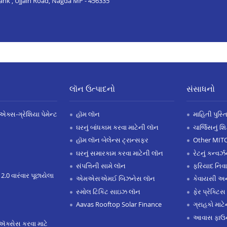
Bank , Ujjain Road, Nagda MP - 456335
લૉન ઉત્પાદનો
સંસાધનો
એક્સ-ગ્રેશિયા પેમેન્ટ
હૉમ લૉન
માહિતી પુસ્ત
ઘરનું બાંધકામ કરવા માટેની લૉન
ચાર્જિસનું શ
હૉમ લૉન બેલેન્સ ટ્રાન્સફર
Other MIT
ઘરનું સમારકામ કરવા માટેની લૉન
રેટનું કન્વર
સંપત્તિની સામે લૉન
ફરિયાદ નિવ
 2.0 વારંવાર પૂછાયેલા
એમએસએમઈ બિઝનેસ લૉન
કેવાયસી 
સ્મોલ ટિકિટ સાઇઝ લૉન
ફેર પ્રેક્ટિસ
Aavas Rooftop Solar Finance
ગ્રાહકો માટ
આવાસ ફાઉન
ઍક્સેસ કરવા માટે