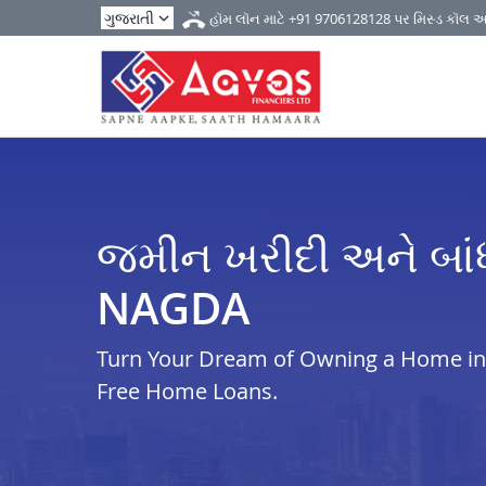
હૉમ લૉન માટે
+91 9706128128
પર મિસ્ડ કૉલ 
જમીન ખરીદી અને બાં
NAGDA
Turn Your Dream of Owning a Home in i
Free Home Loans.