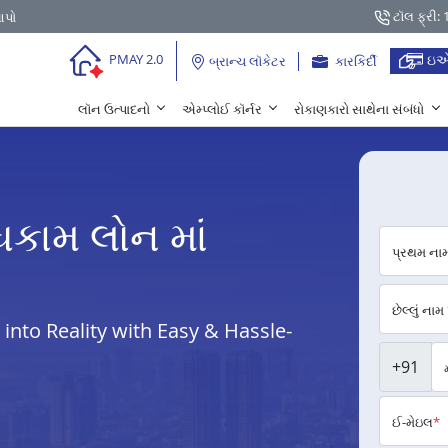
ટૉલ ફ્રી:
આપો
ઇએ
PMAY 2.0
બ્રાન્ચ લૉકેટર
કારકિર્દી
લૉન ઉત્પાદનો
એમ્પ્લોઈ કૉર્નર
રોકાણકારો સાથેના સંબંધો
ધકામ લોન માં
પ્રથમ ના
છેલ્લું નામ
nto Reality with Easy & Hassle-
+91
ઈ-મેઇલ
*