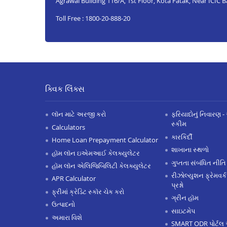
Agrawal Building 116/A, 1st Floor, Kota Fatak, Near ICIC 
Toll Free : 1800-20-888-20
ક્વિક લિંક્સ
લૉન માટે અરજી કરો
ફરિયાદોનું નિવારણ - 
સ્કીમ
Calculators
કારકિર્દી
Home Loan Prepayment Calculator
શાખાના સ્થળો
હૉમ લૉન ઇએમઆઈ કેલક્યુલેટર
ગુપ્તતા સંબંધિત નીતિ
હૉમ લૉન એલિજિબિલિટી કેલક્યુલેટર
રીઝોલ્યુશન ફ્રેમવર્ક
APR Calculator
પ્રશ્નો
ફ્રીમાં ક્રેડિટ સ્કૉર ચેક કરો
ગ્રીન હૉમ
ઉત્પાદનો
સાઇટમેપ
અમારા વિશે
SMART ODR પોર્ટલ 