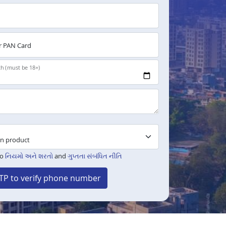
 PAN Card
th (must be 18+)
to
નિયમો અને શરતો
and
ગુપ્તતા સંબંધિત નીતિ
TP to verify phone number