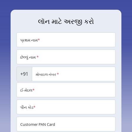
લૉન માટે અરજી કરો
પ્રથમ નામ
*
છેલ્લું નામ
*
+91
મોબાઇલ નંબર
*
ઈ-મેઇલ
*
પીન કોડ
*
Customer PAN Card