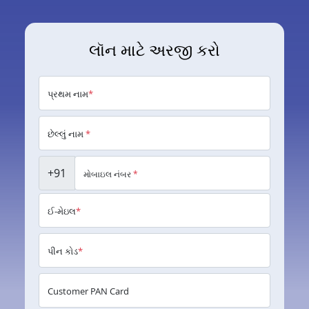
લૉન માટે અરજી કરો
પ્રથમ નામ
*
છેલ્લું નામ
*
+91
મોબાઇલ નંબર
*
ઈ-મેઇલ
*
પીન કોડ
*
Customer PAN Card