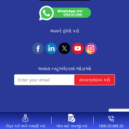
CA0537
આવાસ ફાઉન્ડેશન
Resource
નિયમો અને શરતો
(Valid till 07-Dec-2026)
Update KYC
NACH Mandate Process
Insurance Services
અમને ફૉલો કરો
અમારા ન્યૂઝલેટરમાં જોડાઓ
સબસ્ક્રાઇબ કરો
© 2026 Aavas Financiers Ltd, All Rights Reserved.
1800 20 888 20
રીફર કરો અને કમાણી કરો
લૉન માટે અરજી કરો