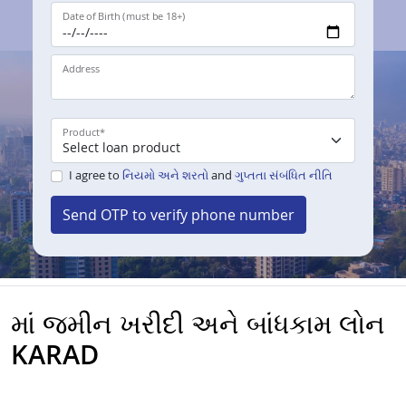
Date of Birth (must be 18+)
Address
Product
*
I agree to
નિયમો અને શરતો
and
ગુપ્તતા સંબંધિત નીતિ
Send OTP to verify phone number
માં જમીન ખરીદી અને બાંધકામ લોન
KARAD