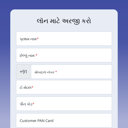
લૉન માટે અરજી કરો
પ્રથમ નામ
*
છેલ્લું નામ
*
+91
મોબાઇલ નંબર
*
ઈ-મેઇલ
*
પીન કોડ
*
Customer PAN Card