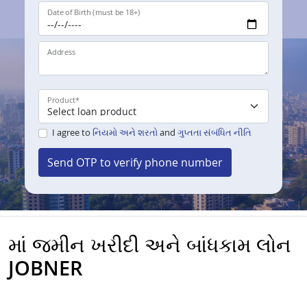
Date of Birth (must be 18+)
Address
Product
*
I agree to
નિયમો અને શરતો
and
ગુપ્તતા સંબંધિત નીતિ
Send OTP to verify phone number
માં જમીન ખરીદી અને બાંધકામ લોન
JOBNER