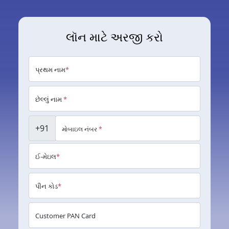
લૉન માટે અરજી કરો
પ્રથમ નામ
*
છેલ્લું નામ
*
+91
મોબાઇલ નંબર
*
ઈ-મેઇલ
*
પીન કોડ
*
Customer PAN Card