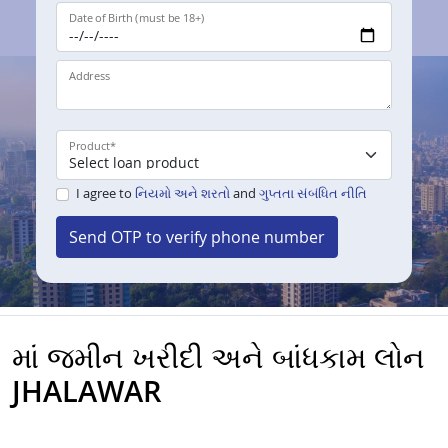
Date of Birth (must be 18+)
Address
Product
*
I agree to
નિયમો અને શરતો
and
ગુપ્તતા સંબંધિત નીતિ
Send OTP to verify phone number
માં જમીન ખરીદી અને બાંધકામ લોન
JHALAWAR