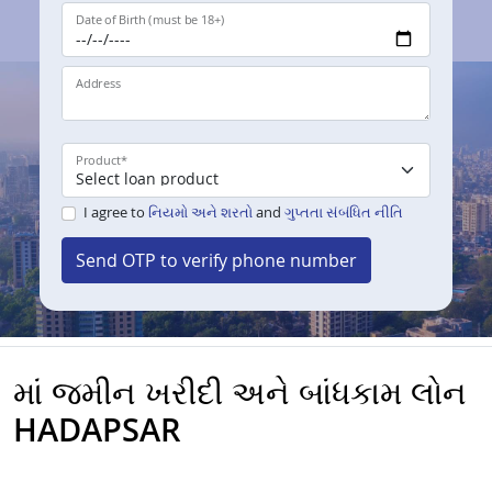
Date of Birth (must be 18+)
Address
Product
*
I agree to
નિયમો અને શરતો
and
ગુપ્તતા સંબંધિત નીતિ
Send OTP to verify phone number
માં જમીન ખરીદી અને બાંધકામ લોન
HADAPSAR