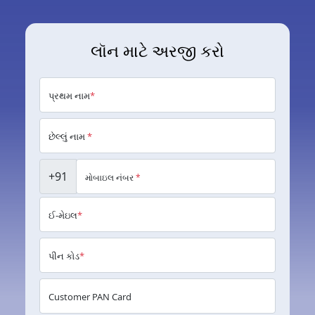
લૉન માટે અરજી કરો
પ્રથમ નામ
*
છેલ્લું નામ
*
+91
મોબાઇલ નંબર
*
ઈ-મેઇલ
*
પીન કોડ
*
Customer PAN Card