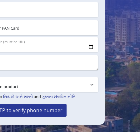
 PAN Card
th (must be 18+)
to
નિયમો અને શરતો
and
ગુપ્તતા સંબંધિત નીતિ
TP to verify phone number