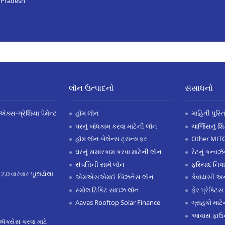
r Pradesh
લૉન ઉત્પાદનો
સંસાધનો
એક્સ-ગ્રેશિયા પેમેન્ટ
હૉમ લૉન
માહિતી પુસ્ત
ઘરનું બાંધકામ કરવા માટેની લૉન
ચાર્જિસનું શ
હૉમ લૉન બેલેન્સ ટ્રાન્સફર
Other MIT
ઘરનું સમારકામ કરવા માટેની લૉન
રેટનું કન્વર
સંપત્તિની સામે લૉન
ફરિયાદ નિવ
 2.0 વારંવાર પૂછાયેલા
એમએસએમઈ બિઝનેસ લૉન
કેવાયસી 
સ્મોલ ટિકિટ સાઇઝ લૉન
ફેર પ્રેક્ટિસ
Aavas Rooftop Solar Finance
ગ્રાહકો માટ
આવાસ ફાઉન
ઍક્સેસ કરવા માટે