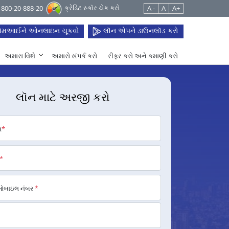
ક્રેડિટ સ્કૉર ચેક કરો
 1800-20-888-20
A -
A
A+
મઆઈને ઓનલાઇન ચૂકવો
લૉન એપને ડાઉનલૉડ કરો
અમારા વિશે
અમારો સંપર્ક કરો
રીફર કરો અને કમાણી કરો
લૉન માટે અરજી કરો
મ
*
*
મોબાઇલ નંબર
*