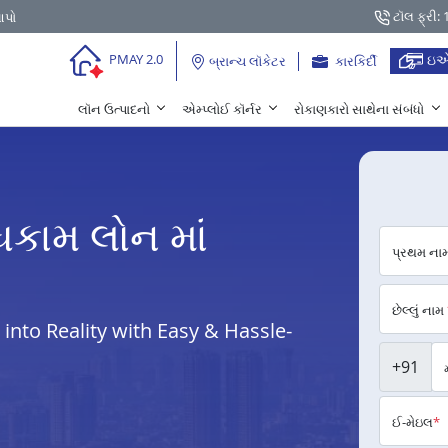
ટૉલ ફ્રી:
આપો
ઇએ
PMAY 2.0
બ્રાન્ચ લૉકેટર
કારકિર્દી
લૉન ઉત્પાદનો
એમ્પ્લોઈ કૉર્નર
રોકાણકારો સાથેના સંબંધો
ધકામ લોન માં
પ્રથમ ના
છેલ્લું નામ
nto Reality with Easy & Hassle-
+91
ઈ-મેઇલ
*