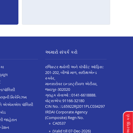
અમારો સંપર્ક કરો
િકા
રજિસ્ટર થયેલી અને કૉર્પોરેટ ઑફિસ:
201-202, બીજો માળ, સાઉથએન્ડ
િડ્યૂલ
સ્ક્વેર,
C
માનસરોવર ઇન્ડસ્ટ્રીયલ એરીયા,
જયપુર-302020
્ઝન/પૉલિસી
ગ્રાહક સેવાઓ :
0141-6618888
.
ારણની મિકેનિઝમ
વૉટ્સએપ:
91166-32180
અને એએમએલ પૉલિસી
CIN No. : L65922RJ2011PLC034297
IRDAI Corporate Agency
 કૉડ
લૉન માટે અરજી કરો
(Composite) Regn No.
ેની જાહેરાત
CA0537
્ડેશન
(Valid till 07-Dec-2026)