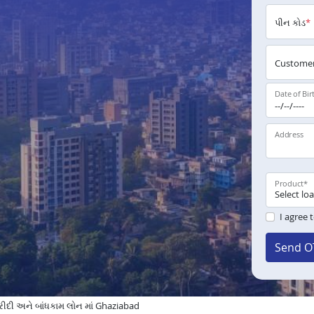
પીન કોડ
*
Customer
Date of Bir
Address
Product
*
I agree 
Send O
દી અને બાંધકામ લોન માં Ghaziabad