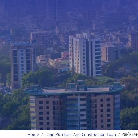
Home
Land Purchase And Construction Loan
જમીન ખરી