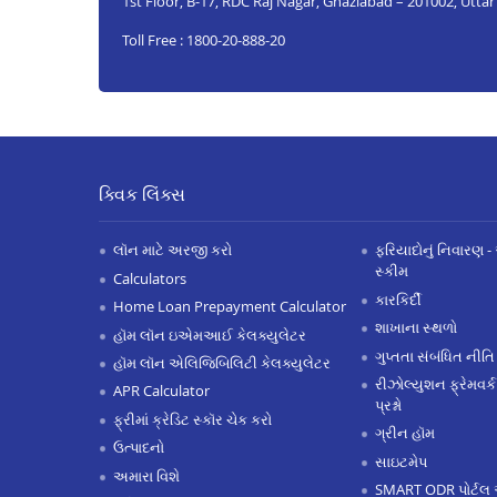
1st Floor, B-17, RDC Raj Nagar, Ghaziabad – 201002, Utta
Toll Free : 1800-20-888-20
ક્વિક લિંક્સ
લૉન માટે અરજી કરો
ફરિયાદોનું નિવારણ - 
સ્કીમ
Calculators
કારકિર્દી
Home Loan Prepayment Calculator
શાખાના સ્થળો
હૉમ લૉન ઇએમઆઈ કેલક્યુલેટર
ગુપ્તતા સંબંધિત નીતિ
હૉમ લૉન એલિજિબિલિટી કેલક્યુલેટર
રીઝોલ્યુશન ફ્રેમવર્ક
APR Calculator
પ્રશ્નો
ફ્રીમાં ક્રેડિટ સ્કૉર ચેક કરો
ગ્રીન હૉમ
ઉત્પાદનો
સાઇટમેપ
અમારા વિશે
SMART ODR પોર્ટલ 