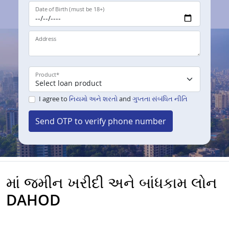
Date of Birth (must be 18+)
Address
Product
*
I agree to
નિયમો અને શરતો
and
ગુપ્તતા સંબંધિત નીતિ
Send OTP to verify phone number
માં જમીન ખરીદી અને બાંધકામ લોન
DAHOD