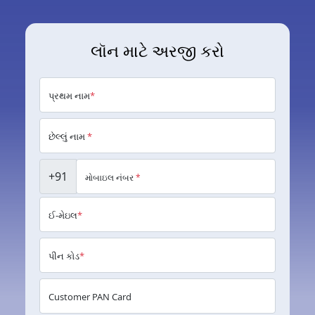
લૉન માટે અરજી કરો
પ્રથમ નામ
*
છેલ્લું નામ
*
+91
મોબાઇલ નંબર
*
ઈ-મેઇલ
*
પીન કોડ
*
Customer PAN Card