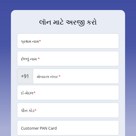
લૉન માટે અરજી કરો
પ્રથમ નામ
*
છેલ્લું નામ
*
+91
મોબાઇલ નંબર
*
ઈ-મેઇલ
*
પીન કોડ
*
Customer PAN Card