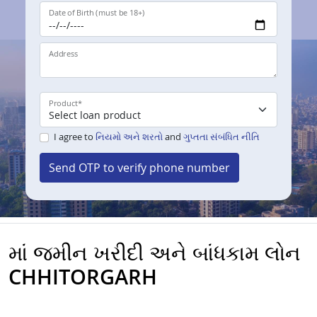
Date of Birth (must be 18+)
Address
Product
*
I agree to
નિયમો અને શરતો
and
ગુપ્તતા સંબંધિત નીતિ
Send OTP to verify phone number
માં જમીન ખરીદી અને બાંધકામ લોન
CHHITORGARH