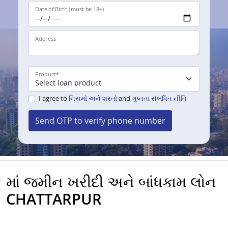
Date of Birth (must be 18+)
Address
Product
*
I agree to
નિયમો અને શરતો
and
ગુપ્તતા સંબંધિત નીતિ
Send OTP to verify phone number
માં જમીન ખરીદી અને બાંધકામ લોન
CHATTARPUR