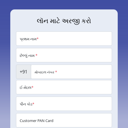
લૉન માટે અરજી કરો
પ્રથમ નામ
*
છેલ્લું નામ
*
+91
મોબાઇલ નંબર
*
ઈ-મેઇલ
*
પીન કોડ
*
Customer PAN Card