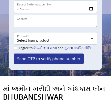
Date of Birth (must be 18+)
Address
Product
*
I agree to
નિયમો અને શરતો
and
ગુપ્તતા સંબંધિત નીતિ
Send OTP to verify phone number
માં જમીન ખરીદી અને બાંધકામ લોન
BHUBANESHWAR