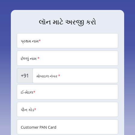
લૉન માટે અરજી કરો
પ્રથમ નામ
*
છેલ્લું નામ
*
+91
મોબાઇલ નંબર
*
ઈ-મેઇલ
*
પીન કોડ
*
Customer PAN Card