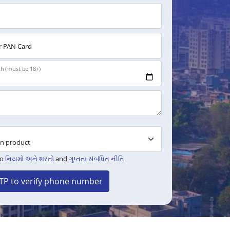
 PAN Card
th (must be 18+)
to
નિયમો અને શરતો
and
ગુપ્તતા સંબંધિત નીતિ
TP to verify phone number