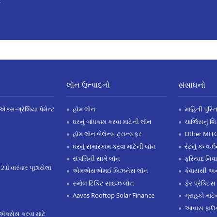
2
લૉન ઉત્પાદનો
સંસાધનો
એક્સ-ગ્રેશિયા પેમેન્ટ
હૉમ લૉન
માહિતી પુસ્ત
ઘરનું બાંધકામ કરવા માટેની લૉન
ચાર્જિસનું શ
હૉમ લૉન બેલેન્સ ટ્રાન્સફર
Other MIT
ઘરનું સમારકામ કરવા માટેની લૉન
રેટનું કન્વર
સંપત્તિની સામે લૉન
ફરિયાદ નિવ
 2.0 વારંવાર પૂછાયેલા
એમએસએમઈ બિઝનેસ લૉન
કેવાયસી 
સ્મોલ ટિકિટ સાઇઝ લૉન
ફેર પ્રેક્ટિસ
Aavas Rooftop Solar Finance
ગ્રાહકો માટ
આવાસ ફાઉન
ઍક્સેસ કરવા માટે