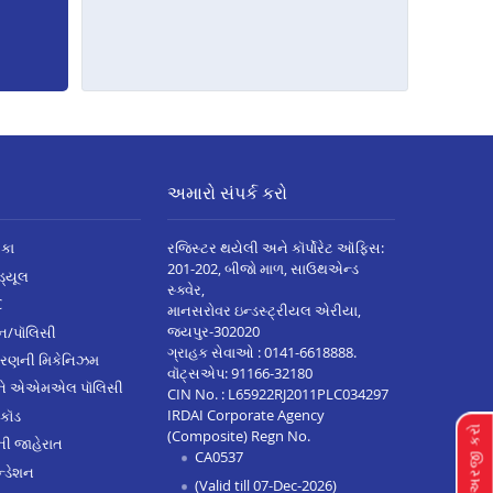
અમારો સંપર્ક કરો
િકા
રજિસ્ટર થયેલી અને કૉર્પોરેટ ઑફિસ:
201-202, બીજો માળ, સાઉથએન્ડ
િડ્યૂલ
સ્ક્વેર,
C
માનસરોવર ઇન્ડસ્ટ્રીયલ એરીયા,
જયપુર-302020
્ઝન/પૉલિસી
ગ્રાહક સેવાઓ :
0141-6618888
.
ારણની મિકેનિઝમ
વૉટ્સએપ:
91166-32180
અને એએમએલ પૉલિસી
CIN No. : L65922RJ2011PLC034297
IRDAI Corporate Agency
 કૉડ
લૉન માટે અરજી કરો
(Composite) Regn No.
ેની જાહેરાત
CA0537
્ડેશન
(Valid till 07-Dec-2026)