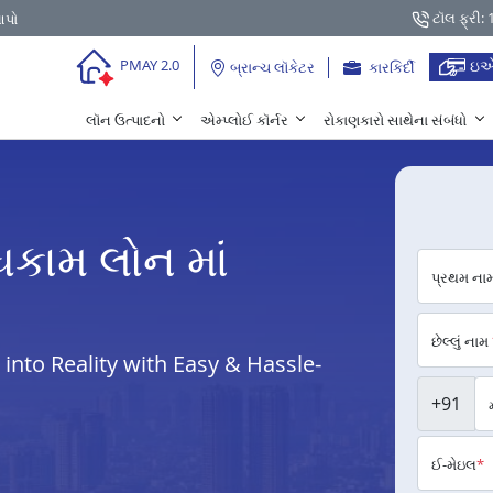
ટૉલ ફ્રી:
આપો
ઇએ
PMAY 2.0
બ્રાન્ચ લૉકેટર
કારકિર્દી
લૉન ઉત્પાદનો
એમ્પ્લોઈ કૉર્નર
રોકાણકારો સાથેના સંબંધો
ધકામ લોન માં
પ્રથમ ના
છેલ્લું નામ
nto Reality with Easy & Hassle-
+91
ઈ-મેઇલ
*