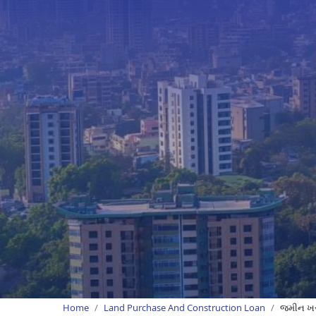
Home
Land Purchase And Construction Loan
જમીન ખરી