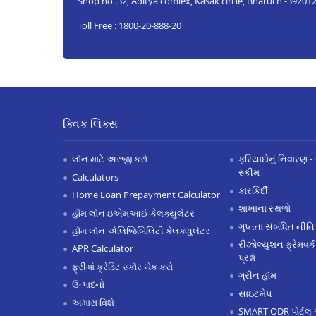
Shop no .32, Aditya comlex, Kasak circle, Bharuch -39201
Toll Free : 1800-20-888-20
ક્વિક લિંક્સ
લૉન માટે અરજી કરો
ફરિયાદોનું નિવારણ - 
સ્કીમ
Calculators
કારકિર્દી
Home Loan Prepayment Calculator
શાખાના સ્થળો
હૉમ લૉન ઇએમઆઈ કેલક્યુલેટર
ગુપ્તતા સંબંધિત નીતિ
હૉમ લૉન એલિજિબિલિટી કેલક્યુલેટર
રીઝોલ્યુશન ફ્રેમવર્ક
APR Calculator
પ્રશ્નો
ફ્રીમાં ક્રેડિટ સ્કૉર ચેક કરો
ગ્રીન હૉમ
ઉત્પાદનો
સાઇટમેપ
અમારા વિશે
SMART ODR પોર્ટલ 