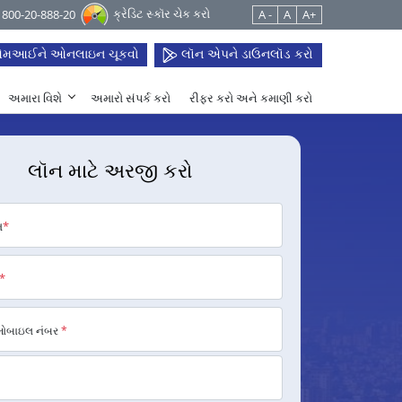
ક્રેડિટ સ્કૉર ચેક કરો
 1800-20-888-20
A -
A
A+
મઆઈને ઓનલાઇન ચૂકવો
લૉન એપને ડાઉનલૉડ કરો
અમારા વિશે
અમારો સંપર્ક કરો
રીફર કરો અને કમાણી કરો
લૉન માટે અરજી કરો
મ
*
*
મોબાઇલ નંબર
*