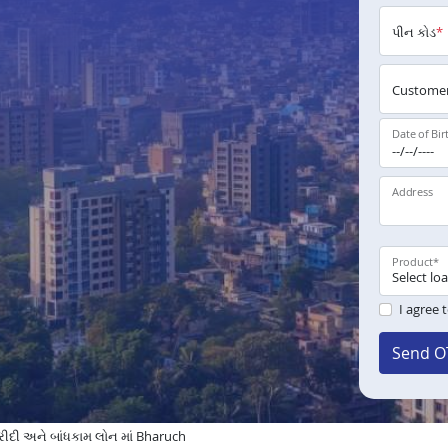
પીન કોડ
*
Customer
Date of Bir
Address
Product
*
I agree 
Send O
દી અને બાંધકામ લોન માં Bharuch