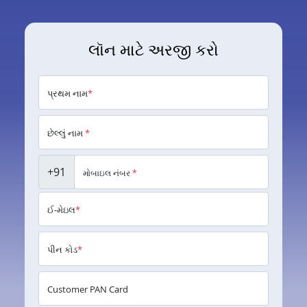
લૉન માટે અરજી કરો
પ્રથમ નામ
*
છેલ્લું નામ
*
+91
મોબાઇલ નંબર
*
ઈ-મેઇલ
*
પીન કોડ
*
Customer PAN Card