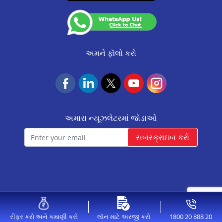
CA0537
આવાસ ફાઉન્ડેશન
Resource
નિયમો અને શરતો
(Valid till 07-Dec-2026)
Update KYC
NACH Mandate Process
Insurance Services
અમને ફૉલો કરો
અમારા ન્યૂઝલેટરમાં જોડાઓ
સબસ્ક્રાઇબ કરો
© 2026 Aavas Financiers Ltd, All Rights Reserved.
1800 20 888 20
રીફર કરો અને કમાણી કરો
લૉન માટે અરજી કરો