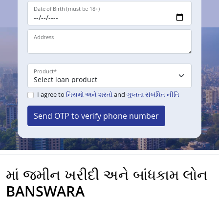
Date of Birth (must be 18+)
Address
Product
*
I agree to
નિયમો અને શરતો
and
ગુપ્તતા સંબંધિત નીતિ
Send OTP to verify phone number
માં જમીન ખરીદી અને બાંધકામ લોન
BANSWARA