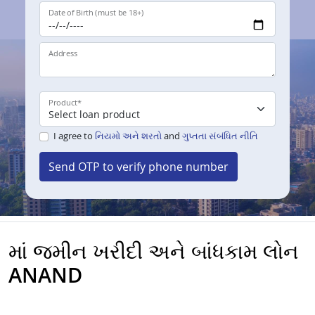
Date of Birth (must be 18+)
Address
Product
*
I agree to
નિયમો અને શરતો
and
ગુપ્તતા સંબંધિત નીતિ
Send OTP to verify phone number
માં જમીન ખરીદી અને બાંધકામ લોન
ANAND