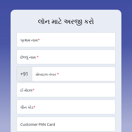
લૉન માટે અરજી કરો
પ્રથમ નામ
*
છેલ્લું નામ
*
+91
મોબાઇલ નંબર
*
ઈ-મેઇલ
*
પીન કોડ
*
Customer PAN Card