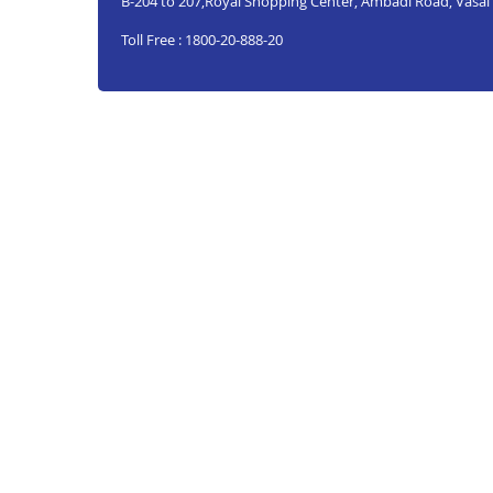
B-204 to 207,Royal Shopping Center, Ambadi Road, Vasai
Toll Free : 1800-20-888-20