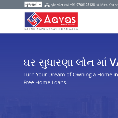
હૉમ લૉન માટે
+91 9706128128
પર મિસ્ડ કૉલ 
ઘર સુધારણા લોન માં 
Turn Your Dream of Owning a Home in i
Free Home Loans.