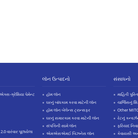
લૉન ઉત્પાદનો
સંસાધનો
એક્સ-ગ્રેશિયા પેમેન્ટ
હૉમ લૉન
માહિતી પુસ્ત
ઘરનું બાંધકામ કરવા માટેની લૉન
ચાર્જિસનું શ
હૉમ લૉન બેલેન્સ ટ્રાન્સફર
Other MIT
ઘરનું સમારકામ કરવા માટેની લૉન
રેટનું કન્વર
સંપત્તિની સામે લૉન
ફરિયાદ નિવ
 2.0 વારંવાર પૂછાયેલા
એમએસએમઈ બિઝનેસ લૉન
કેવાયસી 