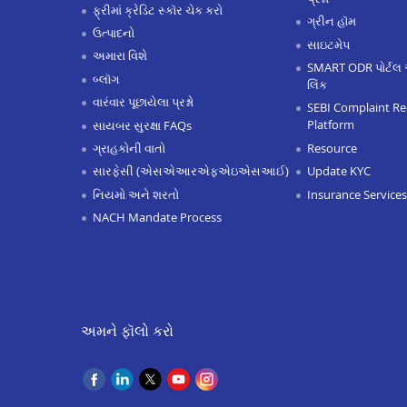
ફ્રીમાં ક્રેડિટ સ્કૉર ચેક કરો
ગ્રીન હૉમ
ઉત્પાદનો
સાઇટમેપ
અમારા વિશે
SMART ODR પોર્ટલ 
બ્લૉગ
લિંક
વારંવાર પૂછાયેલા પ્રશ્નો
SEBI Complaint Re
Platform
સાયબર સુરક્ષા FAQs
Resource
ગ્રાહકોની વાતો
Update KYC
સારફેસી (એસએઆરએફએઇએસઆઈ)
Insurance Services
નિયમો અને શરતો
NACH Mandate Process
અમને ફૉલો કરો