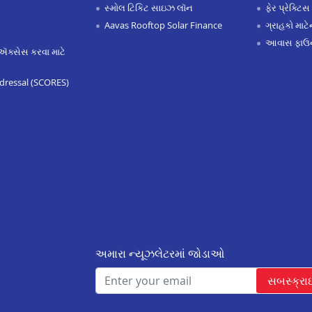
સ્મોલ ટિકિટ સાઇઝ લૉન
ફેર પ્રેક્ટિસ
Aavas Rooftop Solar Finance
ગ્રાહકો માટ
આવાસ ફાઉન
ઍક્સેસ કરવા માટે
dressal (SCORES)
અમારા ન્યૂઝલેટરમાં જોડાઓ
સબસ્ક્રા