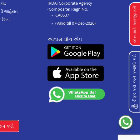
IRDAI Corporate Agency
 કૉડ
લૉન માટે અરજી કરો
(Composite) Regn No.
Home Improvement Loan In
ેની જાહેરાત
CA0537
Yavatmal
્ડેશન
(Valid till 07-Dec-2026)
Home Improvement Loan In
Titwala
આવાસ લૉન એપ
Home Improvement Loan In
Sangli
રીફર કરો અને કમાણી કરો
Home Improvement Loan In
Wardha
Home Improvement Loan In
Pimpri
Home Improvement Loan In
Chandrapur
Home Improvement Loan In
Solapur
ઇબ કરો
Home Improvement Loan In
Hinjawadi