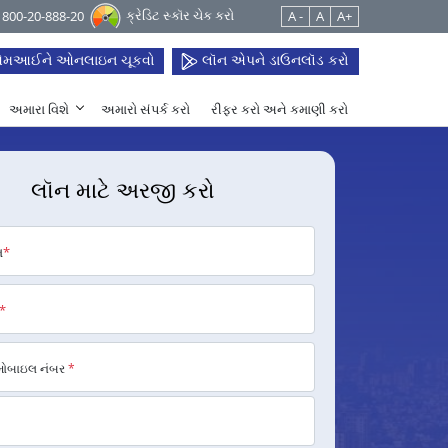
ક્રેડિટ સ્કૉર ચેક કરો
 1800-20-888-20
A -
A
A+
મઆઈને ઓનલાઇન ચૂકવો
લૉન એપને ડાઉનલૉડ કરો
અમારા વિશે
અમારો સંપર્ક કરો
રીફર કરો અને કમાણી કરો
લૉન માટે અરજી કરો
મ
*
*
મોબાઇલ નંબર
*