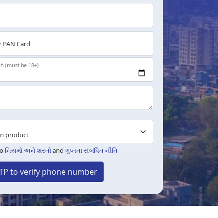
 PAN Card
th (must be 18+)
to
નિયમો અને શરતો
and
ગુપ્તતા સંબંધિત નીતિ
TP to verify phone number