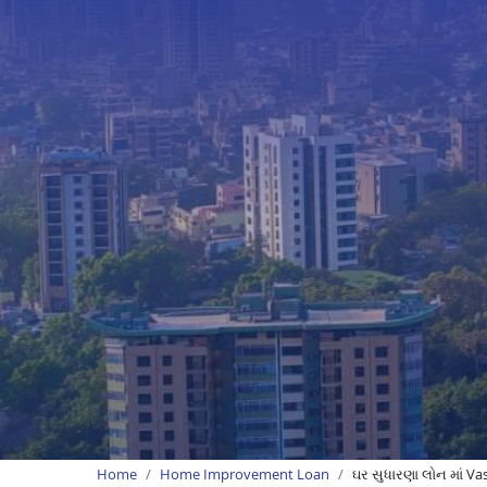
Home
Home Improvement Loan
ઘર સુધારણા લોન માં Va