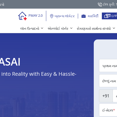
ટૉલ ફ્રી:
આપો
ઇએ
PMAY 2.0
બ્રાન્ચ લૉકેટર
કારકિર્દી
લૉન ઉત્પાદનો
એમ્પ્લોઈ કૉર્નર
રોકાણકારો સાથેના સંબંધો
VASAI
પ્રથમ ના
nto Reality with Easy & Hassle-
છેલ્લું નામ
+91
ઈ-મેઇલ
*