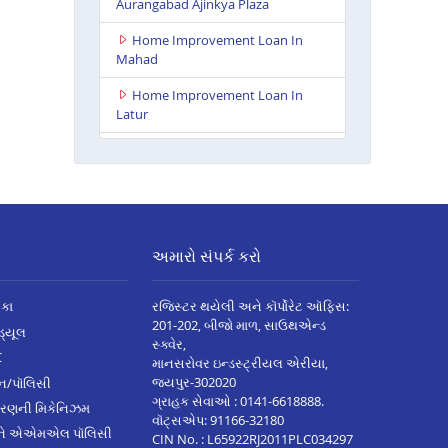
Aurangabad Ajinkya Plaza
Home Improvement Loan In
Mahad
Home Improvement Loan In
Latur
Home Improvement Loan In
Dhule
Home Improvement Loan In
Kharadi
અમારો સંપર્ક કરો
Home Improvement Loan In
Washim
િકા
રજિસ્ટર થયેલી અને કૉર્પોરેટ ઑફિસ:
Home Improvement Loan In
201-202, બીજો માળ, સાઉથએન્ડ
િડ્યૂલ
Shirur
સ્ક્વેર,
C
માનસરોવર ઇન્ડસ્ટ્રીયલ એરીયા,
Home Improvement Loan In
જયપુર-302020
્ઝન/પૉલિસી
Shivaji Nagar
ગ્રાહક સેવાઓ :
0141-6618888
.
ારણની મિકેનિઝમ
વૉટ્સએપ:
91166-32180
Home Improvement Loan In
અને એએમએલ પૉલિસી
CIN No. : L65922RJ2011PLC034297
Nagpur Besa Road