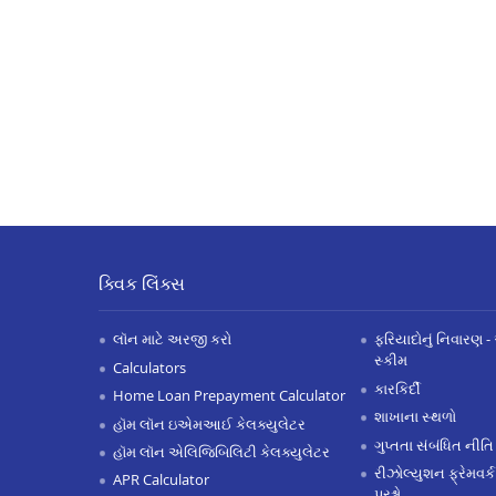
ક્વિક લિંક્સ
લૉન માટે અરજી કરો
ફરિયાદોનું નિવારણ - 
સ્કીમ
Calculators
કારકિર્દી
Home Loan Prepayment Calculator
શાખાના સ્થળો
હૉમ લૉન ઇએમઆઈ કેલક્યુલેટર
ગુપ્તતા સંબંધિત નીતિ
હૉમ લૉન એલિજિબિલિટી કેલક્યુલેટર
રીઝોલ્યુશન ફ્રેમવર્ક
APR Calculator
પ્રશ્નો