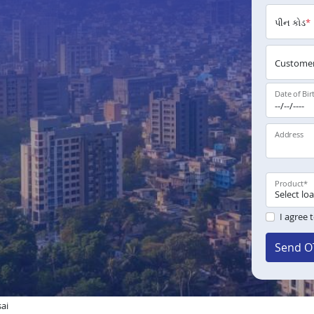
પીન કોડ
*
Customer
Date of Bir
Address
Product
*
I agree 
Send O
sai