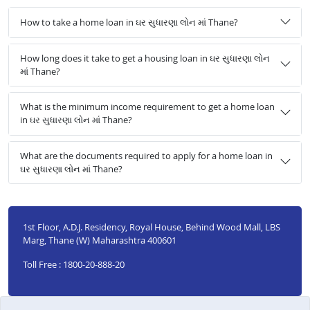
How to take a home loan in ઘર સુધારણા લોન માં Thane?
How long does it take to get a housing loan in ઘર સુધારણા લોન
માં Thane?
What is the minimum income requirement to get a home loan
in ઘર સુધારણા લોન માં Thane?
What are the documents required to apply for a home loan in
ઘર સુધારણા લોન માં Thane?
1st Floor, A.D.J. Residency, Royal House, Behind Wood Mall, LBS
Marg, Thane (W) Maharashtra 400601
Toll Free : 1800-20-888-20