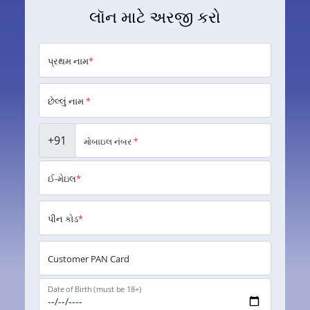
લૉન માટે અરજી કરો
પ્રથમ નામ
*
છેલ્લું નામ
*
+91
મોબાઇલ નંબર
*
ઈ-મેઇલ
*
પીન કોડ
*
Customer PAN Card
Date of Birth (must be 18+)