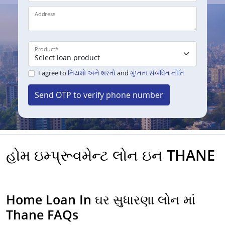
Address
Product
*
I agree to
નિયમો અને શરતો
and
ગુપ્તતા સંબંધિત નીતિ
Send OTP to verify phone number
હોમ ઇમ્પ્રૂવમેન્ટ લોન ઇન THANE
Home Loan In ઘર સુધારણા લોન માં
Thane FAQs