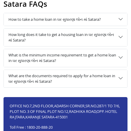
Satara FAQs
How to take a home loan in ઘર સુધારણા લોન માં Satara?
How long does it take to get a housing loan in ઘર સુધારણા લોન
માં Satara?
What is the minimum income requirement to get a home loan
in ઘર સુધારણા લોન માં Satara?
What are the documents required to apply for a home loan in
ઘર સુધારણા લોન માં Satara?
OFFICE NO.7,2ND FLOOR,ADARSH CORNER,SR.NO.287/1 TO 7/6,
PLOT NO. 3 OF FINAL PLOT NO.12,RADHIKA ROAD,OPP. HOTEL
RAJTARA,KARANJE SATARA-415001
Toll Free : 1800-20-888-20