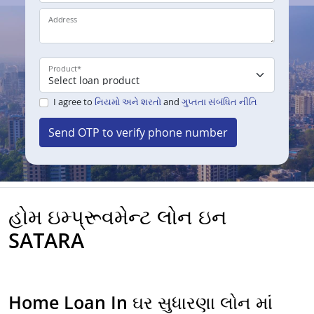
Address
Product
*
I agree to
નિયમો અને શરતો
and
ગુપ્તતા સંબંધિત નીતિ
Send OTP to verify phone number
હોમ ઇમ્પ્રૂવમેન્ટ લોન ઇન
SATARA
Home Loan In ઘર સુધારણા લોન માં