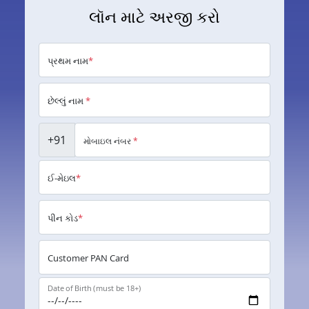
લૉન માટે અરજી કરો
પ્રથમ નામ
*
છેલ્લું નામ
*
+91
મોબાઇલ નંબર
*
ઈ-મેઇલ
*
પીન કોડ
*
Customer PAN Card
Date of Birth (must be 18+)