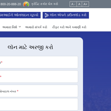
ક્રેડિટ સ્કૉર ચેક કરો
 1800-20-888-20
A -
A
A+
મઆઈને ઓનલાઇન ચૂકવો
લૉન એપને ડાઉનલૉડ કરો
અમારા વિશે
અમારો સંપર્ક કરો
રીફર કરો અને કમાણી કરો
લૉન માટે અરજી કરો
મ
*
*
મોબાઇલ નંબર
*