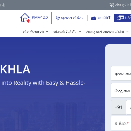
ટૉલ ફ્રી:
આપો
ઇએ
PMAY 2.0
બ્રાન્ચ લૉકેટર
કારકિર્દી
લૉન ઉત્પાદનો
એમ્પ્લોઈ કૉર્નર
રોકાણકારો સાથેના સંબંધો
 OKHLA
પ્રથમ ના
nto Reality with Easy & Hassle-
છેલ્લું નામ
+91
ઈ-મેઇલ
*