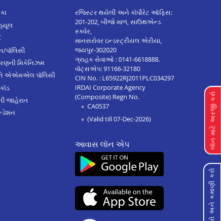
િકા
રજિસ્ટર થયેલી અને કૉર્પોરેટ ઑફિસ:
201-202, બીજો માળ, સાઉથએન્ડ
િડ્યૂલ
સ્ક્વેર,
C
માનસરોવર ઇન્ડસ્ટ્રીયલ એરીયા,
જયપુર-302020
્ઝન/પૉલિસી
ગ્રાહક સેવાઓ :
0141-6618888
.
ારણની મિકેનિઝમ
વૉટ્સએપ:
91166-32180
અને એએમએલ પૉલિસી
CIN No. : L65922RJ2011PLC034297
IRDAI Corporate Agency
 કૉડ
લૉન માટે અરજી કરો
(Composite) Regn No.
ેની જાહેરાત
CA0537
્ડેશન
(Valid till 07-Dec-2026)
આવાસ લૉન એપ
રીફર કરો અને કમાણી કરો