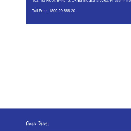
102, 1st Floor, E-44/15, Okhla Industrial Area, Phase II- N
Toll Free : 1800-20-888-20
ક્વિક લિંક્સ