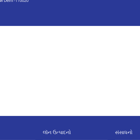
ew Delhi -110020
લૉન ઉત્પાદનો
સંસાધનો