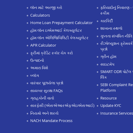
લૉન માટે અરજી કરો
ફરિયાદોનું નિવારણ - 
સ્કીમ
Calculators
કારકિર્દી
Home Loan Prepayment Calculator
શાખાના સ્થળો
હૉમ લૉન ઇએમઆઈ કેલક્યુલેટર
ગુપ્તતા સંબંધિત નીતિ
હૉમ લૉન એલિજિબિલિટી કેલક્યુલેટર
રીઝોલ્યુશન ફ્રેમવર્ક
APR Calculator
પ્રશ્નો
ફ્રીમાં ક્રેડિટ સ્કૉર ચેક કરો
ગ્રીન હૉમ
ઉત્પાદનો
સાઇટમેપ
અમારા વિશે
SMART ODR પોર્ટલ 
બ્લૉગ
લિંક
વારંવાર પૂછાયેલા પ્રશ્નો
SEBI Complaint Re
Platform
સાયબર સુરક્ષા FAQs
Resource
ગ્રાહકોની વાતો
Update KYC
સારફેસી (એસએઆરએફએઇએસઆઈ)
Insurance Services
નિયમો અને શરતો
NACH Mandate Process