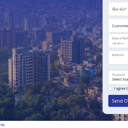
પીન કોડ
*
Customer
Date of Bir
Address
Product
*
I agree 
Send O
hla