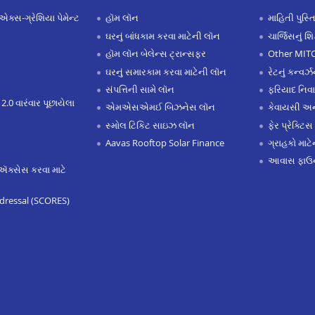
એક્સ-ગ્રેશિયા પેમેન્ટ
હૉમ લૉન
માહિતી પુસ્ત
ઘરનું બાંધકામ કરવા માટેની લૉન
ચાર્જિસનું શ
હૉમ લૉન બેલેન્સ ટ્રાન્સફર
Other MIT
ઘરનું સમારકામ કરવા માટેની લૉન
રેટનું કન્વર
સંપત્તિની સામે લૉન
ફરિયાદ નિવ
 2.0 વારંવાર પૂછાયેલા
એમએસએમઈ બિઝનેસ લૉન
કેવાયસી 
સ્મોલ ટિકિટ સાઇઝ લૉન
ફેર પ્રેક્ટિસ
Aavas Rooftop Solar Finance
ગ્રાહકો માટ
આવાસ ફાઉન
ઍક્સેસ કરવા માટે
dressal (SCORES)