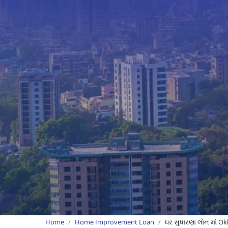
Home
Home Improvement Loan
ઘર સુધારણા લોન માં Ok