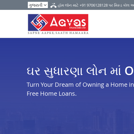
હૉમ લૉન માટે
+91 9706128128
પર મિસ્ડ કૉલ 
ઘર સુધારણા લોન માં
Turn Your Dream of Owning a Home in i
Free Home Loans.