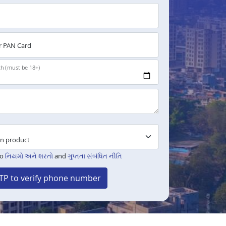
 PAN Card
th (must be 18+)
to
નિયમો અને શરતો
and
ગુપ્તતા સંબંધિત નીતિ
TP to verify phone number