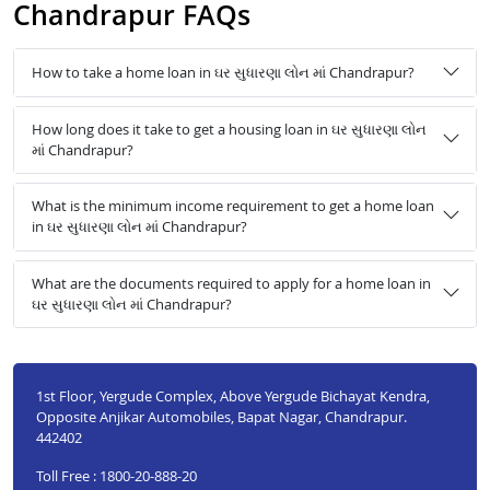
Chandrapur FAQs
How to take a home loan in ઘર સુધારણા લોન માં Chandrapur?
How long does it take to get a housing loan in ઘર સુધારણા લોન
માં Chandrapur?
What is the minimum income requirement to get a home loan
in ઘર સુધારણા લોન માં Chandrapur?
What are the documents required to apply for a home loan in
ઘર સુધારણા લોન માં Chandrapur?
1st Floor, Yergude Complex, Above Yergude Bichayat Kendra,
Opposite Anjikar Automobiles, Bapat Nagar, Chandrapur.
442402
Toll Free : 1800-20-888-20