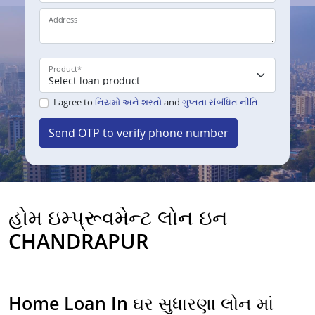
Address
Product
*
I agree to
નિયમો અને શરતો
and
ગુપ્તતા સંબંધિત નીતિ
Send OTP to verify phone number
હોમ ઇમ્પ્રૂવમેન્ટ લોન ઇન
CHANDRAPUR
Home Loan In ઘર સુધારણા લોન માં