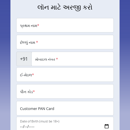
લૉન માટે અરજી કરો
પ્રથમ નામ
*
છેલ્લું નામ
*
+91
મોબાઇલ નંબર
*
ઈ-મેઇલ
*
પીન કોડ
*
Customer PAN Card
Date of Birth (must be 18+)