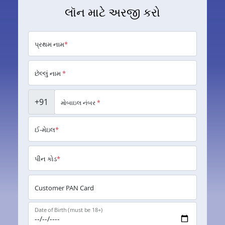
લૉન માટે અરજી કરો
પ્રથમ નામ
*
છેલ્લું નામ
*
+91
મોબાઇલ નંબર
*
ઈ-મેઇલ
*
પીન કોડ
*
Customer PAN Card
Date of Birth (must be 18+)