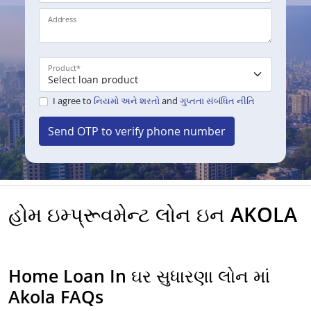
Address
Product
*
I agree to
નિયમો અને શરતો
and
ગુપ્તતા સંબંધિત નીતિ
Send OTP to verify phone number
હોમ ઇમ્પ્રૂવમેન્ટ લોન ઇન AKOLA
Home Loan In ઘર સુધારણા લોન માં
Akola FAQs