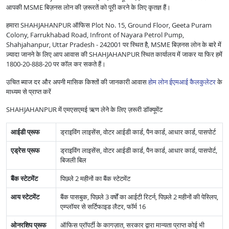
आपकी MSME बिज़नस लोन की ज़रूरतें को पूरी करने के लिए कृतज्ञ हैं।
हमारा SHAHJAHANPUR ऑफिस Plot No. 15, Ground Floor, Geeta Puram
Colony, Farrukhabad Road, Infront of Nayara Petrol Pump,
Shahjahanpur, Uttar Pradesh - 242001 पर स्थित है, MSME बिज़नस लोन के बारे में
ज़्यादा जानने के लिए आप आवास की SHAHJAHANPUR स्थित कार्यालय में जाकर या फिर हमें
1800-20-888-20 पर कॉल कर सकते हैं।
उचित ब्याज दर और अपनी मासिक किश्तों की जानकारी आवास
होम लोन ईएमआई कैलकुलेटर
के
माध्यम से प्राप्त करें
SHAHJAHANPUR में एमएसएमई ऋण लेने के लिए ज़रूरी डॉक्यूमेंट
आईडी प्रूफ
ड्राइविंग लाइसेंस, वोटर आईडी कार्ड, पैन कार्ड, आधार कार्ड, पासपोर्ट
एड्रेस प्रूफ
ड्राइविंग लाइसेंस, वोटर आईडी कार्ड, पैन कार्ड, आधार कार्ड, पासपोर्ट,
बिजली बिल
बैंक स्टेटमेंट
पिछले 2 महीनों का बैंक स्टेटमेंट
आय स्टेटमेंट
बैंक पासबुक, पिछले 3 वर्षों का आईटी रिटर्न, पिछले 2 महीनों की पेस्लिप,
एम्प्लॉयर से सर्टिफाइड लैटर, फॉर्म 16
ओनरशिप प्रूफ
ऑफिस प्रॉपर्टी के कागज़ात, सरकार द्वारा मान्यता प्राप्त कोई भी