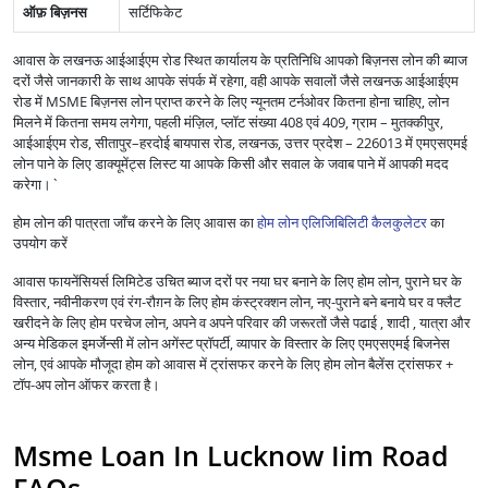
ऑफ़ बिज़नस
सर्टिफिकेट
आवास के लखनऊ आईआईएम रोड स्थित कार्यालय के प्रतिनिधि आपको बिज़नस लोन की ब्याज
दरों जैसे जानकारी के साथ आपके संपर्क में रहेगा, वही आपके सवालों जैसे लखनऊ आईआईएम
रोड में MSME बिज़नस लोन प्राप्त करने के लिए न्यूनतम टर्नओवर कितना होना चाहिए, लोन
मिलने में कितना समय लगेगा, पहली मंज़िल, प्लॉट संख्या 408 एवं 409, ग्राम – मुतक्कीपुर,
आईआईएम रोड, सीतापुर–हरदोई बायपास रोड, लखनऊ, उत्तर प्रदेश – 226013 में एमएसएमई
लोन पाने के लिए डाक्यूमेंट्स लिस्ट या आपके किसी और सवाल के जवाब पाने में आपकी मदद
करेगा।`
होम लोन की पात्रता जाँच करने के लिए आवास का
होम लोन एलिजिबिलिटी कैलकुलेटर
का
उपयोग करें
आवास फायनेंसियर्स लिमिटेड उचित ब्याज दरों पर नया घर बनाने के लिए होम लोन, पुराने घर के
विस्तार, नवीनीकरण एवं रंग-रौग़न के लिए होम कंस्ट्रक्शन लोन, नए-पुराने बने बनाये घर व फ्लैट
खरीदने के लिए होम परचेज लोन, अपने व अपने परिवार की जरूरतों जैसे पढाई , शादी , यात्रा और
अन्य मेडिकल इमर्जेन्सी में लोन अगेंस्ट प्रॉपर्टी, व्यापार के विस्तार के लिए एमएसएमई बिजनेस
लोन, एवं आपके मौजूदा होम को आवास में ट्रांसफर करने के लिए होम लोन बैलेंस ट्रांसफर +
टॉप-अप लोन ऑफर करता है।
Msme Loan In Lucknow Iim Road