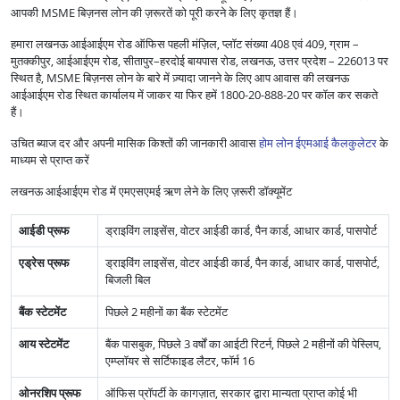
आपकी MSME बिज़नस लोन की ज़रूरतें को पूरी करने के लिए कृतज्ञ हैं।
हमारा लखनऊ आईआईएम रोड ऑफिस पहली मंज़िल, प्लॉट संख्या 408 एवं 409, ग्राम –
मुतक्कीपुर, आईआईएम रोड, सीतापुर–हरदोई बायपास रोड, लखनऊ, उत्तर प्रदेश – 226013 पर
स्थित है, MSME बिज़नस लोन के बारे में ज़्यादा जानने के लिए आप आवास की लखनऊ
आईआईएम रोड स्थित कार्यालय में जाकर या फिर हमें 1800-20-888-20 पर कॉल कर सकते
हैं।
उचित ब्याज दर और अपनी मासिक किश्तों की जानकारी आवास
होम लोन ईएमआई कैलकुलेटर
के
माध्यम से प्राप्त करें
लखनऊ आईआईएम रोड में एमएसएमई ऋण लेने के लिए ज़रूरी डॉक्यूमेंट
आईडी प्रूफ
ड्राइविंग लाइसेंस, वोटर आईडी कार्ड, पैन कार्ड, आधार कार्ड, पासपोर्ट
एड्रेस प्रूफ
ड्राइविंग लाइसेंस, वोटर आईडी कार्ड, पैन कार्ड, आधार कार्ड, पासपोर्ट,
बिजली बिल
बैंक स्टेटमेंट
पिछले 2 महीनों का बैंक स्टेटमेंट
आय स्टेटमेंट
बैंक पासबुक, पिछले 3 वर्षों का आईटी रिटर्न, पिछले 2 महीनों की पेस्लिप,
एम्प्लॉयर से सर्टिफाइड लैटर, फॉर्म 16
ओनरशिप प्रूफ
ऑफिस प्रॉपर्टी के कागज़ात, सरकार द्वारा मान्यता प्राप्त कोई भी