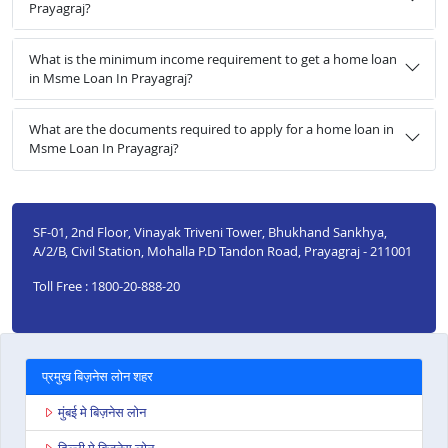
Prayagraj?
What is the minimum income requirement to get a home loan
in Msme Loan In Prayagraj?
What are the documents required to apply for a home loan in
Msme Loan In Prayagraj?
SF-01, 2nd Floor, Vinayak Triveni Tower, Bhukhand Sankhya,
A/2/B, Civil Station, Mohalla P.D Tandon Road, Prayagraj - 211001
Toll Free : 1800-20-888-20
प्रमुख बिज़नेस लोन शहर
मुंबई मे बिज़नेस लोन