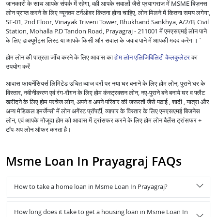
जानकारी के साथ आपके संपर्क में रहेगा, वही आपके सवालों जैसे प्रयागराज में MSME बिज़नस
लोन प्राप्त करने के लिए न्यूनतम टर्नओवर कितना होना चाहिए, लोन मिलने में कितना समय लगेगा,
SF-01, 2nd Floor, Vinayak Triveni Tower, Bhukhand Sankhya, A/2/B, Civil
Station, Mohalla P.D Tandon Road, Prayagraj - 211001 में एमएसएमई लोन पाने
के लिए डाक्यूमेंट्स लिस्ट या आपके किसी और सवाल के जवाब पाने में आपकी मदद करेगा।`
होम लोन की पात्रता जाँच करने के लिए आवास का
होम लोन एलिजिबिलिटी कैलकुलेटर
का
उपयोग करें
आवास फायनेंसियर्स लिमिटेड उचित ब्याज दरों पर नया घर बनाने के लिए होम लोन, पुराने घर के
विस्तार, नवीनीकरण एवं रंग-रौग़न के लिए होम कंस्ट्रक्शन लोन, नए-पुराने बने बनाये घर व फ्लैट
खरीदने के लिए होम परचेज लोन, अपने व अपने परिवार की जरूरतों जैसे पढाई , शादी , यात्रा और
अन्य मेडिकल इमर्जेन्सी में लोन अगेंस्ट प्रॉपर्टी, व्यापार के विस्तार के लिए एमएसएमई बिजनेस
लोन, एवं आपके मौजूदा होम को आवास में ट्रांसफर करने के लिए होम लोन बैलेंस ट्रांसफर +
टॉप-अप लोन ऑफर करता है।
Msme Loan In Prayagraj FAQs
How to take a home loan in Msme Loan In Prayagraj?
How long does it take to get a housing loan in Msme Loan In