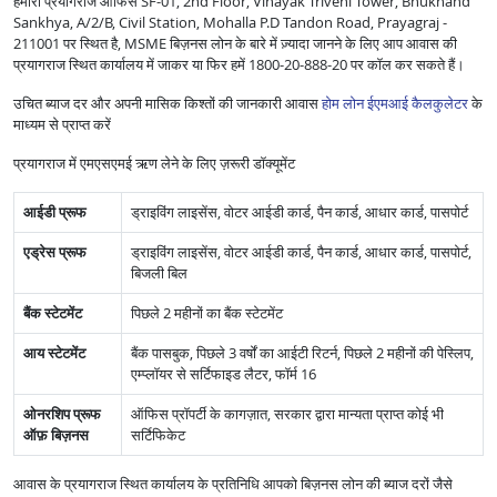
हमारा प्रयागराज ऑफिस SF-01, 2nd Floor, Vinayak Triveni Tower, Bhukhand
Sankhya, A/2/B, Civil Station, Mohalla P.D Tandon Road, Prayagraj -
211001 पर स्थित है, MSME बिज़नस लोन के बारे में ज़्यादा जानने के लिए आप आवास की
प्रयागराज स्थित कार्यालय में जाकर या फिर हमें 1800-20-888-20 पर कॉल कर सकते हैं।
उचित ब्याज दर और अपनी मासिक किश्तों की जानकारी आवास
होम लोन ईएमआई कैलकुलेटर
के
माध्यम से प्राप्त करें
प्रयागराज में एमएसएमई ऋण लेने के लिए ज़रूरी डॉक्यूमेंट
आईडी प्रूफ
ड्राइविंग लाइसेंस, वोटर आईडी कार्ड, पैन कार्ड, आधार कार्ड, पासपोर्ट
एड्रेस प्रूफ
ड्राइविंग लाइसेंस, वोटर आईडी कार्ड, पैन कार्ड, आधार कार्ड, पासपोर्ट,
बिजली बिल
बैंक स्टेटमेंट
पिछले 2 महीनों का बैंक स्टेटमेंट
आय स्टेटमेंट
बैंक पासबुक, पिछले 3 वर्षों का आईटी रिटर्न, पिछले 2 महीनों की पेस्लिप,
एम्प्लॉयर से सर्टिफाइड लैटर, फॉर्म 16
ओनरशिप प्रूफ
ऑफिस प्रॉपर्टी के कागज़ात, सरकार द्वारा मान्यता प्राप्त कोई भी
ऑफ़ बिज़नस
सर्टिफिकेट
आवास के प्रयागराज स्थित कार्यालय के प्रतिनिधि आपको बिज़नस लोन की ब्याज दरों जैसे