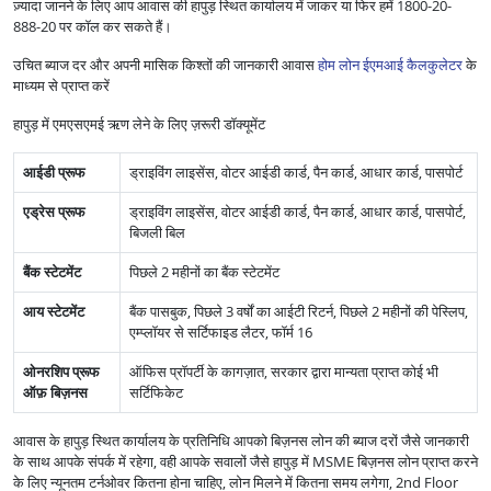
ज़्यादा जानने के लिए आप आवास की हापुड़ स्थित कार्यालय में जाकर या फिर हमें 1800-20-
888-20 पर कॉल कर सकते हैं।
उचित ब्याज दर और अपनी मासिक किश्तों की जानकारी आवास
होम लोन ईएमआई कैलकुलेटर
के
माध्यम से प्राप्त करें
हापुड़ में एमएसएमई ऋण लेने के लिए ज़रूरी डॉक्यूमेंट
आईडी प्रूफ
ड्राइविंग लाइसेंस, वोटर आईडी कार्ड, पैन कार्ड, आधार कार्ड, पासपोर्ट
एड्रेस प्रूफ
ड्राइविंग लाइसेंस, वोटर आईडी कार्ड, पैन कार्ड, आधार कार्ड, पासपोर्ट,
बिजली बिल
बैंक स्टेटमेंट
पिछले 2 महीनों का बैंक स्टेटमेंट
आय स्टेटमेंट
बैंक पासबुक, पिछले 3 वर्षों का आईटी रिटर्न, पिछले 2 महीनों की पेस्लिप,
एम्प्लॉयर से सर्टिफाइड लैटर, फॉर्म 16
ओनरशिप प्रूफ
ऑफिस प्रॉपर्टी के कागज़ात, सरकार द्वारा मान्यता प्राप्त कोई भी
ऑफ़ बिज़नस
सर्टिफिकेट
आवास के हापुड़ स्थित कार्यालय के प्रतिनिधि आपको बिज़नस लोन की ब्याज दरों जैसे जानकारी
के साथ आपके संपर्क में रहेगा, वही आपके सवालों जैसे हापुड़ में MSME बिज़नस लोन प्राप्त करने
के लिए न्यूनतम टर्नओवर कितना होना चाहिए, लोन मिलने में कितना समय लगेगा, 2nd Floor