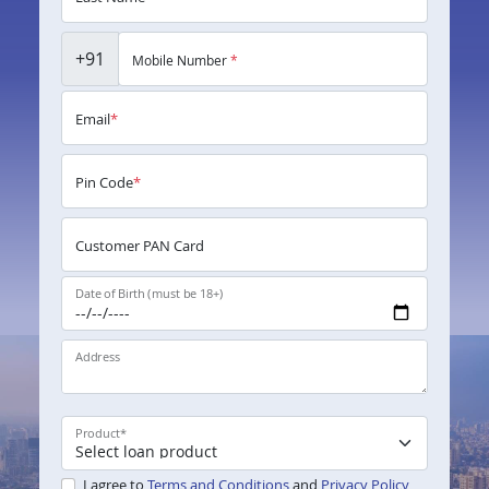
+91
Mobile Number
*
Email
*
Pin Code
*
Customer PAN Card
Date of Birth (must be 18+)
Address
Product
*
I agree to
Terms and Conditions
and
Privacy Policy