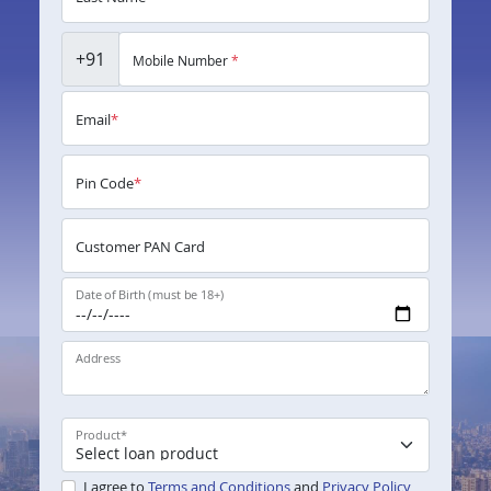
+91
Mobile Number
*
Email
*
Pin Code
*
Customer PAN Card
Date of Birth (must be 18+)
Address
Product
*
I agree to
Terms and Conditions
and
Privacy Policy