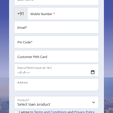
+91
Mobile Number
*
Email
*
Pin Code
*
Customer PAN Card
Date of Birth (must be 18+)
Address
Product
*
I agree to
Terms and Conditions
and
Privacy Policy