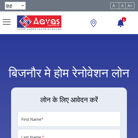
A -
A
A+
5
बिजनौर मे होम रेनोवेशन लोन
लोन के लिए आवेदन करें
First Name
*
Last Name
*