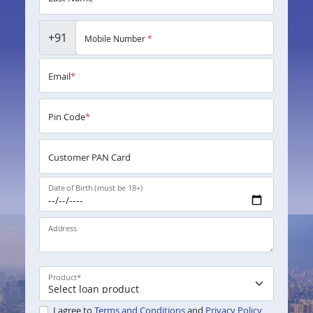
+91
Mobile Number
*
Email
*
Pin Code
*
Customer PAN Card
Date of Birth (must be 18+)
Address
Product
*
I agree to
Terms and Conditions
and
Privacy Policy