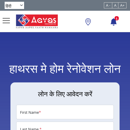
A -
A
A+
5
हाथरस मे होम रेनोवेशन लोन
लोन के लिए आवेदन करें
First Name
*
Last Name
*