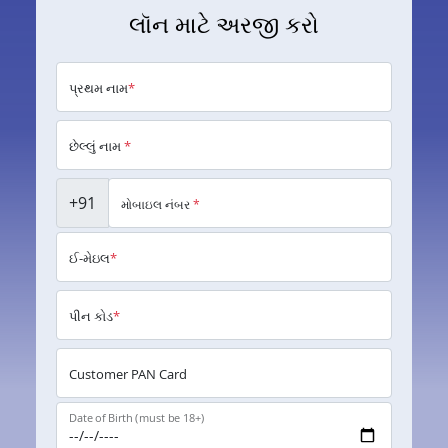
લૉન માટે અરજી કરો
પ્રથમ નામ
*
છેલ્લું નામ
*
+91
મોબાઇલ નંબર
*
ઈ-મેઇલ
*
પીન કોડ
*
Customer PAN Card
Date of Birth (must be 18+)