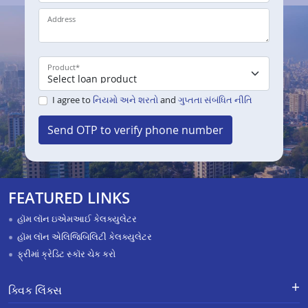
Address
Product
*
I agree to
નિયમો અને શરતો
and
ગુપ્તતા સંબંધિત નીતિ
Send OTP to verify phone number
FEATURED LINKS
હૉમ લૉન ઇએમઆઈ કેલક્યુલેટર
હૉમ લૉન એલિજિબિલિટી કેલક્યુલેટર
ફ્રીમાં ક્રેડિટ સ્કૉર ચેક કરો
ક્વિક લિંક્સ