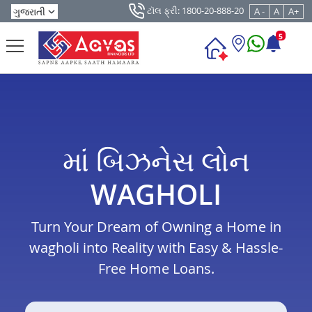
ટૉલ ફ્રી: 1800-20-888-20
A -
A
A+
5
માં બિઝનેસ લોન
WAGHOLI
Turn Your Dream of Owning a Home in
wagholi into Reality with Easy & Hassle-
Free Home Loans.