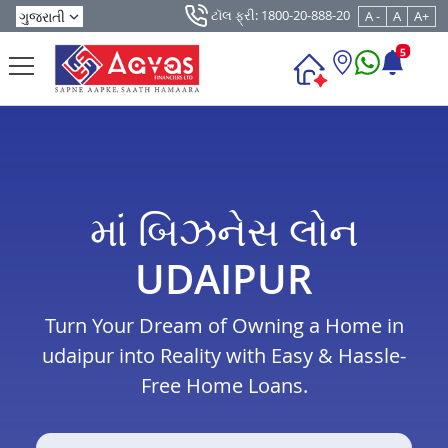
ટૉલ ફ્રી: 1800-20-888-20
A -
A
A+
5
માં બિઝનેસ લોન
UDAIPUR
Turn Your Dream of Owning a Home in
udaipur into Reality with Easy & Hassle-
Free Home Loans.