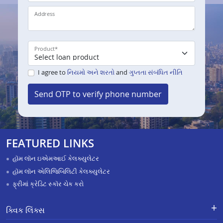
Address
Product
*
I agree to
નિયમો અને શરતો
and
ગુપ્તતા સંબંધિત નીતિ
Send OTP to verify phone number
FEATURED LINKS
હૉમ લૉન ઇએમઆઈ કેલક્યુલેટર
હૉમ લૉન એલિજિબિલિટી કેલક્યુલેટર
ફ્રીમાં ક્રેડિટ સ્કૉર ચેક કરો
ક્વિક લિંક્સ