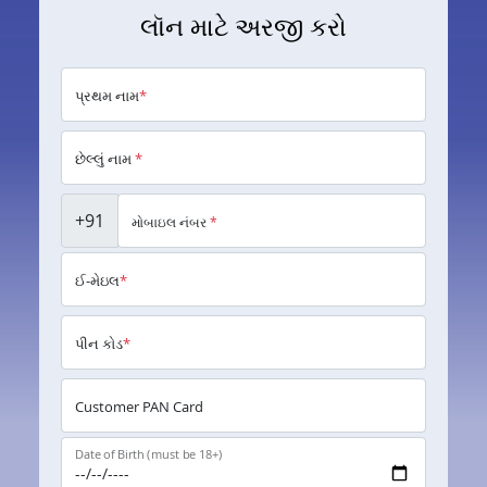
લૉન માટે અરજી કરો
પ્રથમ નામ
*
છેલ્લું નામ
*
+91
મોબાઇલ નંબર
*
ઈ-મેઇલ
*
પીન કોડ
*
Customer PAN Card
Date of Birth (must be 18+)