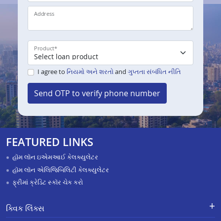
Address
Product
*
I agree to
નિયમો અને શરતો
and
ગુપ્તતા સંબંધિત નીતિ
Send OTP to verify phone number
FEATURED LINKS
હૉમ લૉન ઇએમઆઈ કેલક્યુલેટર
હૉમ લૉન એલિજિબિલિટી કેલક્યુલેટર
ફ્રીમાં ક્રેડિટ સ્કૉર ચેક કરો
ક્વિક લિંક્સ