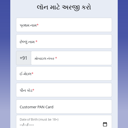
લૉન માટે અરજી કરો
પ્રથમ નામ
*
છેલ્લું નામ
*
+91
મોબાઇલ નંબર
*
ઈ-મેઇલ
*
પીન કોડ
*
Customer PAN Card
Date of Birth (must be 18+)