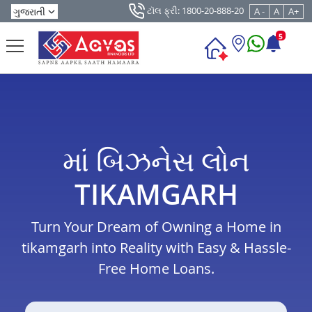
ટૉલ ફ્રી: 1800-20-888-20
A -
A
A+
5
માં બિઝનેસ લોન
TIKAMGARH
Turn Your Dream of Owning a Home in
tikamgarh into Reality with Easy & Hassle-
Free Home Loans.