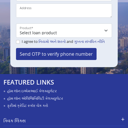
Address
Product
*
I agree to
નિયમો અને શરતો
and
ગુપ્તતા સંબંધિત નીતિ
Send OTP to verify phone number
FEATURED LINKS
હૉમ લૉન ઇએમઆઈ કેલક્યુલેટર
હૉમ લૉન એલિજિબિલિટી કેલક્યુલેટર
ફ્રીમાં ક્રેડિટ સ્કૉર ચેક કરો
ક્વિક લિંક્સ