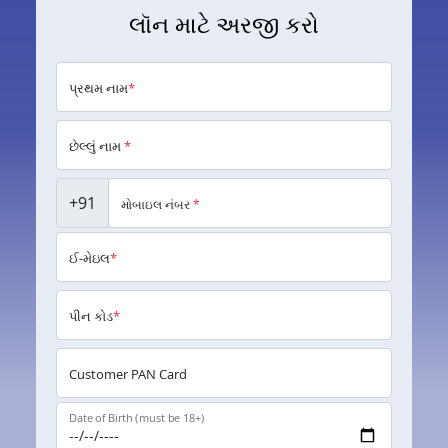
લૉન માટે અરજી કરો
પ્રથમ નામ
*
છેલ્લું નામ
*
+91
મોબાઇલ નંબર
*
ઈ-મેઇલ
*
પીન કોડ
*
Customer PAN Card
Date of Birth (must be 18+)