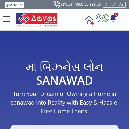
ટૉલ ફ્રી: 1800-20-888-20
A -
A
A+
5
માં બિઝનેસ લોન
SANAWAD
Turn Your Dream of Owning a Home in
sanawad into Reality with Easy & Hassle-
Free Home Loans.