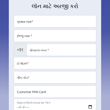
લૉન માટે અરજી કરો
પ્રથમ નામ
*
છેલ્લું નામ
*
+91
મોબાઇલ નંબર
*
ઈ-મેઇલ
*
પીન કોડ
*
Customer PAN Card
Date of Birth (must be 18+)