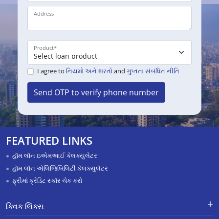
Address
Product
*
I agree to
નિયમો અને શરતો
and
ગુપ્તતા સંબંધિત નીતિ
Send OTP to verify phone number
FEATURED LINKS
હૉમ લૉન ઇએમઆઈ કેલક્યુલેટર
હૉમ લૉન એલિજિબિલિટી કેલક્યુલેટર
ફ્રીમાં ક્રેડિટ સ્કૉર ચેક કરો
ક્વિક લિંક્સ