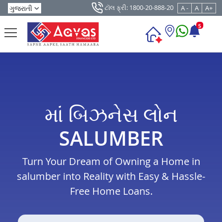
ટૉલ ફ્રી: 1800-20-888-20
A -
A
A+
5
માં બિઝનેસ લોન
SALUMBER
Turn Your Dream of Owning a Home in
salumber into Reality with Easy & Hassle-
Free Home Loans.