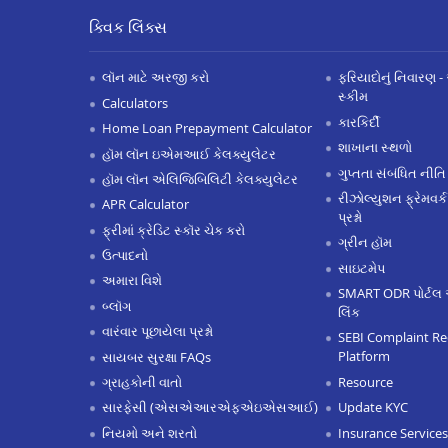
ક્વિક લિંક્સ
લૉન માટે અરજી કરો
ફરિયાદોનું નિવારણ - 
સ્કીમ
Calculators
કારકિર્દી
Home Loan Prepayment Calculator
શાખાના સ્થળો
હૉમ લૉન ઇએમઆઈ કેલક્યુલેટર
ગુપ્તતા સંબંધિત નીતિ
હૉમ લૉન એલિજિબિલિટી કેલક્યુલેટર
રીઝોલ્યુશન ફ્રેમવર્ક
APR Calculator
પ્રશ્નો
ફ્રીમાં ક્રેડિટ સ્કૉર ચેક કરો
ગ્રીન હૉમ
ઉત્પાદનો
સાઇટમેપ
અમારા વિશે
SMART ODR પોર્ટલ 
બ્લૉગ
લિંક
વારંવાર પૂછાયેલા પ્રશ્નો
SEBI Complaint Re
Platform
સાયબર સુરક્ષા FAQs
Resource
ગ્રાહકોની વાતો
Update KYC
સારફેસી (એસએઆરએફએઇએસઆઈ)
Insurance Services
નિયમો અને શરતો