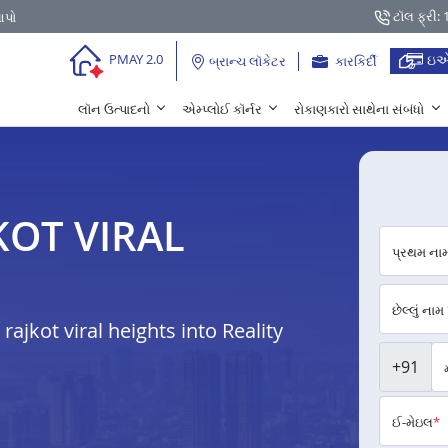
ટૉલ ફ્રી:
આપો
ઇએ
PMAY 2.0
બ્રાન્ચ લૉકેટર
કારકિર્દી
લૉન ઉત્પાદનો
એમ્પ્લોઈ કૉર્નર
રોકાણકારો સાથેના સંબંધો
JKOT VIRAL
પ્રથમ ના
છેલ્લું નામ
jkot viral heights into Reality
+91
ઈ-મેઇલ
*