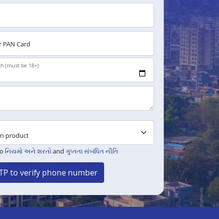
 PAN Card
th (must be 18+)
to
નિયમો અને શરતો
and
ગુપ્તતા સંબંધિત નીતિ
TP to verify phone number