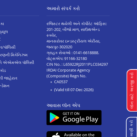
અમારો સંપર્ક કરો
િકા
રજિસ્ટર થયેલી અને કૉર્પોરેટ ઑફિસ:
201-202, બીજો માળ, સાઉથએન્ડ
િડ્યૂલ
સ્ક્વેર,
C
માનસરોવર ઇન્ડસ્ટ્રીયલ એરીયા,
જયપુર-302020
્ઝન/પૉલિસી
ગ્રાહક સેવાઓ :
0141-6618888
.
ારણની મિકેનિઝમ
વૉટ્સએપ:
91166-32180
અને એએમએલ પૉલિસી
CIN No. : L65922RJ2011PLC034297
IRDAI Corporate Agency
 કૉડ
લૉન માટે અરજી કરો
(Composite) Regn No.
ેની જાહેરાત
CA0537
્ડેશન
(Valid till 07-Dec-2026)
આવાસ લૉન એપ