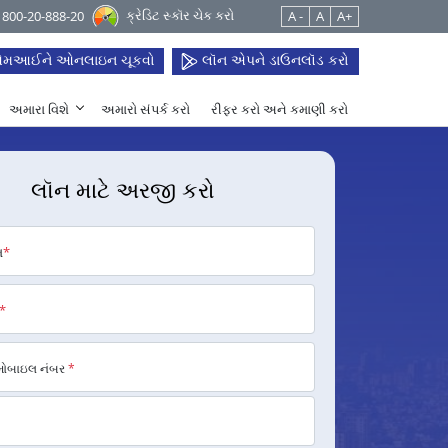
ક્રેડિટ સ્કૉર ચેક કરો
 1800-20-888-20
A -
A
A+
મઆઈને ઓનલાઇન ચૂકવો
લૉન એપને ડાઉનલૉડ કરો
અમારા વિશે
અમારો સંપર્ક કરો
રીફર કરો અને કમાણી કરો
લૉન માટે અરજી કરો
મ
*
*
મોબાઇલ નંબર
*