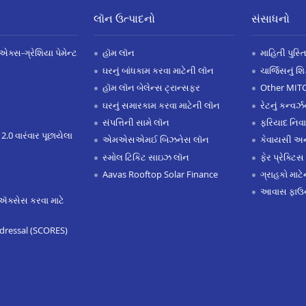
લૉન ઉત્પાદનો
સંસાધનો
એક્સ-ગ્રેશિયા પેમેન્ટ
હૉમ લૉન
માહિતી પુસ્ત
ઘરનું બાંધકામ કરવા માટેની લૉન
ચાર્જિસનું શ
હૉમ લૉન બેલેન્સ ટ્રાન્સફર
Other MIT
ઘરનું સમારકામ કરવા માટેની લૉન
રેટનું કન્વર
સંપત્તિની સામે લૉન
ફરિયાદ નિવ
 2.0 વારંવાર પૂછાયેલા
એમએસએમઈ બિઝનેસ લૉન
કેવાયસી 
સ્મોલ ટિકિટ સાઇઝ લૉન
ફેર પ્રેક્ટિસ
Aavas Rooftop Solar Finance
ગ્રાહકો માટ
આવાસ ફાઉન
ઍક્સેસ કરવા માટે
dressal (SCORES)