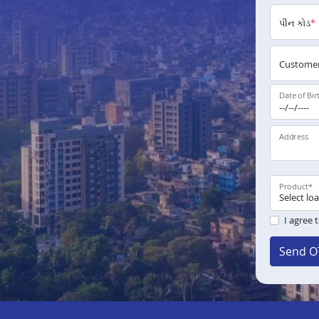
પીન કોડ
*
Customer
Date of Bir
Address
Product
*
I agree 
Send O