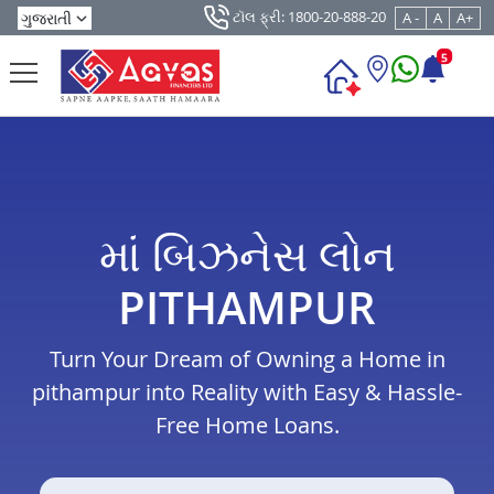
ટૉલ ફ્રી: 1800-20-888-20
A -
A
A+
5
માં બિઝનેસ લોન
PITHAMPUR
Turn Your Dream of Owning a Home in
pithampur into Reality with Easy & Hassle-
Free Home Loans.