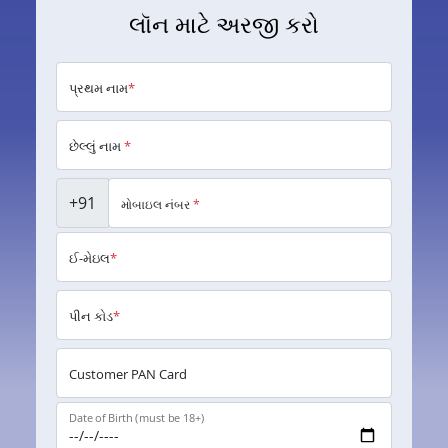
લૉન માટે અરજી કરો
પ્રથમ નામ
*
છેલ્લું નામ
*
+91
મોબાઇલ નંબર
*
ઈ-મેઇલ
*
પીન કોડ
*
Customer PAN Card
Date of Birth (must be 18+)