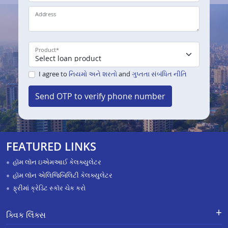
Address
Product
*
I agree to
નિયમો અને શરતો
and
ગુપ્તતા સંબંધિત નીતિ
Send OTP to verify phone number
FEATURED LINKS
હૉમ લૉન ઇએમઆઈ કેલક્યુલેટર
હૉમ લૉન એલિજિબિલિટી કેલક્યુલેટર
ફ્રીમાં ક્રેડિટ સ્કૉર ચેક કરો
ક્વિક લિંક્સ