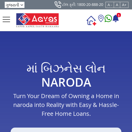
ટૉલ ફ્રી: 1800-20-888-20
A -
A
A+
5
માં બિઝનેસ લોન
NARODA
Turn Your Dream of Owning a Home in
naroda into Reality with Easy & Hassle-
Free Home Loans.