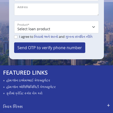
Address
Product
*
I agree to
નિયમો અને શરતો
and
ગુપ્તતા સંબંધિત નીતિ
Send OTP to verify phone number
FEATURED LINKS
હૉમ લૉન ઇએમઆઈ કેલક્યુલેટર
હૉમ લૉન એલિજિબિલિટી કેલક્યુલેટર
ફ્રીમાં ક્રેડિટ સ્કૉર ચેક કરો
ક્વિક લિંક્સ