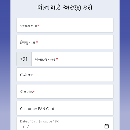
લૉન માટે અરજી કરો
પ્રથમ નામ
*
છેલ્લું નામ
*
+91
મોબાઇલ નંબર
*
ઈ-મેઇલ
*
પીન કોડ
*
Customer PAN Card
Date of Birth (must be 18+)