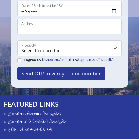
Date of Birth (must be 18+)
Address
Product
*
I agree to
નિયમો અને શરતો
and
ગુપ્તતા સંબંધિત નીતિ
Send OTP to verify phone number
FEATURED LINKS
હૉમ લૉન ઇએમઆઈ કેલક્યુલેટર
હૉમ લૉન એલિજિબિલિટી કેલક્યુલેટર
ફ્રીમાં ક્રેડિટ સ્કૉર ચેક કરો