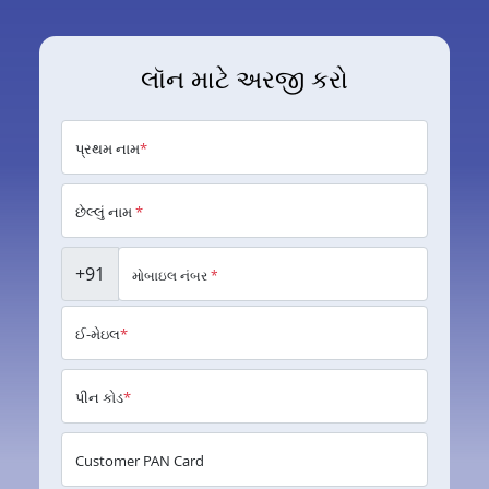
લૉન માટે અરજી કરો
પ્રથમ નામ
*
છેલ્લું નામ
*
+91
મોબાઇલ નંબર
*
ઈ-મેઇલ
*
પીન કોડ
*
Customer PAN Card