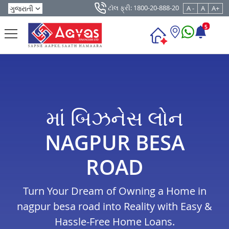
ટૉલ ફ્રી: 1800-20-888-20
A -
A
A+
5
માં બિઝનેસ લોન
NAGPUR BESA
ROAD
Turn Your Dream of Owning a Home in
nagpur besa road into Reality with Easy &
Hassle-Free Home Loans.