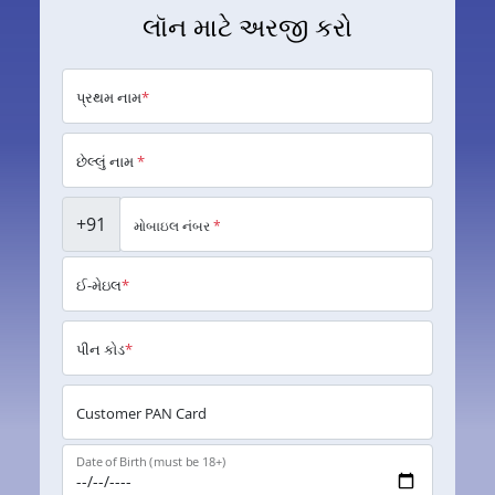
લૉન માટે અરજી કરો
પ્રથમ નામ
*
છેલ્લું નામ
*
+91
મોબાઇલ નંબર
*
ઈ-મેઇલ
*
પીન કોડ
*
Customer PAN Card
Date of Birth (must be 18+)