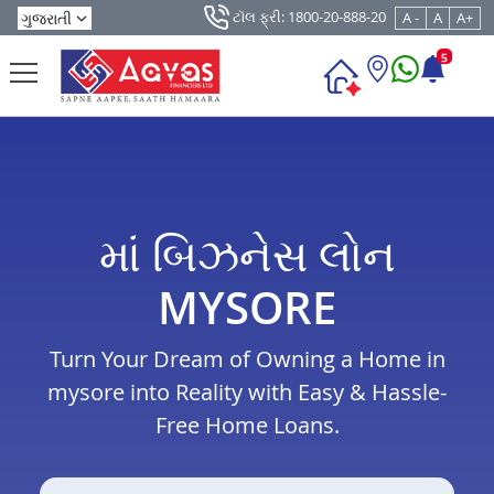
ટૉલ ફ્રી: 1800-20-888-20
A -
A
A+
5
માં બિઝનેસ લોન
MYSORE
Turn Your Dream of Owning a Home in
mysore into Reality with Easy & Hassle-
Free Home Loans.