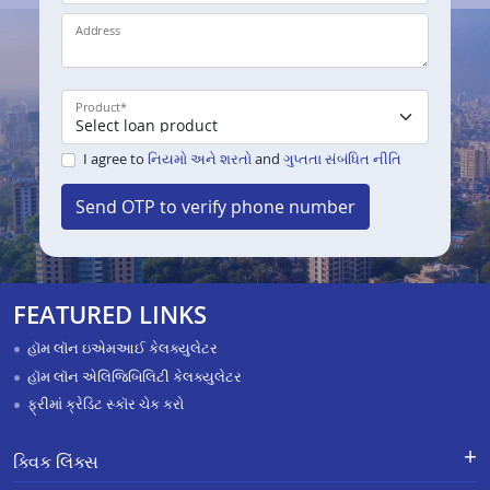
Address
Product
*
I agree to
નિયમો અને શરતો
and
ગુપ્તતા સંબંધિત નીતિ
Send OTP to verify phone number
FEATURED LINKS
હૉમ લૉન ઇએમઆઈ કેલક્યુલેટર
હૉમ લૉન એલિજિબિલિટી કેલક્યુલેટર
ફ્રીમાં ક્રેડિટ સ્કૉર ચેક કરો
ક્વિક લિંક્સ