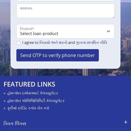
Address
Product
*
I agree to
નિયમો અને શરતો
and
ગુપ્તતા સંબંધિત નીતિ
Send OTP to verify phone number
FEATURED LINKS
હૉમ લૉન ઇએમઆઈ કેલક્યુલેટર
હૉમ લૉન એલિજિબિલિટી કેલક્યુલેટર
ફ્રીમાં ક્રેડિટ સ્કૉર ચેક કરો
ક્વિક લિંક્સ