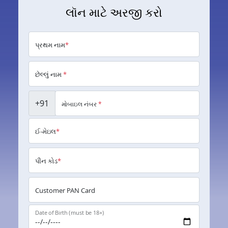
લૉન માટે અરજી કરો
પ્રથમ નામ
*
છેલ્લું નામ
*
+91
મોબાઇલ નંબર
*
ઈ-મેઇલ
*
પીન કોડ
*
Customer PAN Card
Date of Birth (must be 18+)