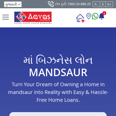
ટૉલ ફ્રી: 1800-20-888-20
A -
A
A+
5
માં બિઝનેસ લોન
MANDSAUR
Turn Your Dream of Owning a Home in
mandsaur into Reality with Easy & Hassle-
Free Home Loans.