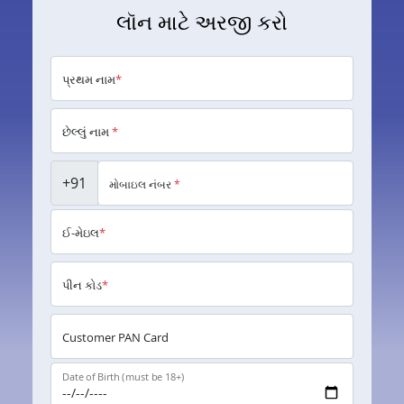
લૉન માટે અરજી કરો
પ્રથમ નામ
*
છેલ્લું નામ
*
+91
મોબાઇલ નંબર
*
ઈ-મેઇલ
*
પીન કોડ
*
Customer PAN Card
Date of Birth (must be 18+)