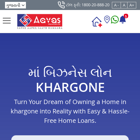
ટૉલ ફ્રી: 1800-20-888-20
A -
A
A+
5
માં બિઝનેસ લોન
KHARGONE
Turn Your Dream of Owning a Home in
khargone into Reality with Easy & Hassle-
Free Home Loans.