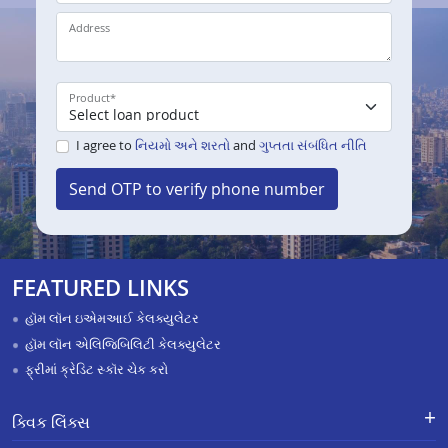
Address
Product
*
I agree to
નિયમો અને શરતો
and
ગુપ્તતા સંબંધિત નીતિ
Send OTP to verify phone number
FEATURED LINKS
હૉમ લૉન ઇએમઆઈ કેલક્યુલેટર
હૉમ લૉન એલિજિબિલિટી કેલક્યુલેટર
ફ્રીમાં ક્રેડિટ સ્કૉર ચેક કરો
ક્વિક લિંક્સ