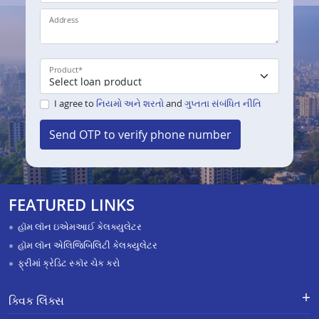
Address
Product
*
I agree to
નિયમો અને શરતો
and
ગુપ્તતા સંબંધિત નીતિ
Send OTP to verify phone number
FEATURED LINKS
હૉમ લૉન ઇએમઆઈ કેલક્યુલેટર
હૉમ લૉન એલિજિબિલિટી કેલક્યુલેટર
ફ્રીમાં ક્રેડિટ સ્કૉર ચેક કરો
ક્વિક લિંક્સ