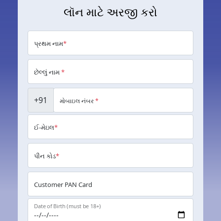
લૉન માટે અરજી કરો
પ્રથમ નામ
*
છેલ્લું નામ
*
+91
મોબાઇલ નંબર
*
ઈ-મેઇલ
*
પીન કોડ
*
Customer PAN Card
Date of Birth (must be 18+)