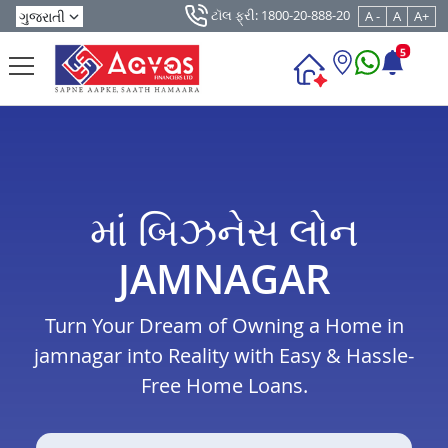
ટૉલ ફ્રી: 1800-20-888-20
A -
A
A+
5
માં બિઝનેસ લોન
JAMNAGAR
Turn Your Dream of Owning a Home in
jamnagar into Reality with Easy & Hassle-
Free Home Loans.