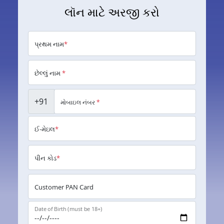
લૉન માટે અરજી કરો
પ્રથમ નામ
*
છેલ્લું નામ
*
+91
મોબાઇલ નંબર
*
ઈ-મેઇલ
*
પીન કોડ
*
Customer PAN Card
Date of Birth (must be 18+)