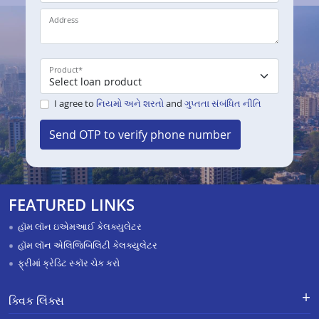
Address
Product
*
I agree to
નિયમો અને શરતો
and
ગુપ્તતા સંબંધિત નીતિ
Send OTP to verify phone number
FEATURED LINKS
હૉમ લૉન ઇએમઆઈ કેલક્યુલેટર
હૉમ લૉન એલિજિબિલિટી કેલક્યુલેટર
ફ્રીમાં ક્રેડિટ સ્કૉર ચેક કરો
ક્વિક લિંક્સ