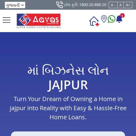
ટૉલ ફ્રી: 1800-20-888-20
A -
A
A+
5
માં બિઝનેસ લોન
JAJPUR
Turn Your Dream of Owning a Home in
jajpur into Reality with Easy & Hassle-Free
Home Loans.