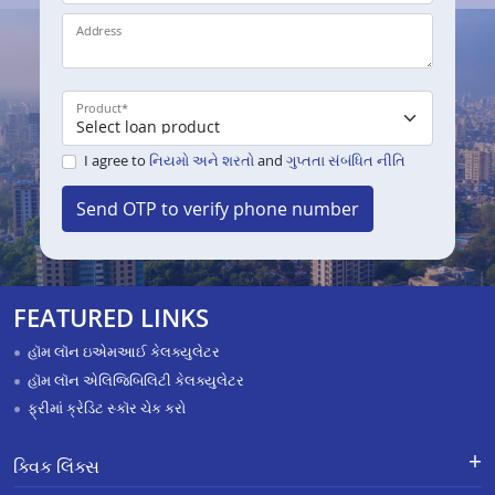
Address
Product
*
I agree to
નિયમો અને શરતો
and
ગુપ્તતા સંબંધિત નીતિ
Send OTP to verify phone number
FEATURED LINKS
હૉમ લૉન ઇએમઆઈ કેલક્યુલેટર
હૉમ લૉન એલિજિબિલિટી કેલક્યુલેટર
ફ્રીમાં ક્રેડિટ સ્કૉર ચેક કરો
ક્વિક લિંક્સ