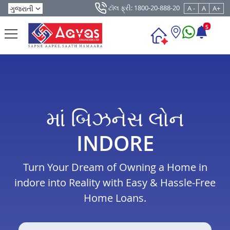
ટૉલ ફ્રી: 1800-20-888-20
A -
A
A+
5
માં બિઝનેસ લોન
INDORE
Turn Your Dream of Owning a Home in
indore into Reality with Easy & Hassle-Free
Home Loans.