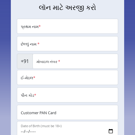
લૉન માટે અરજી કરો
પ્રથમ નામ
*
છેલ્લું નામ
*
+91
મોબાઇલ નંબર
*
ઈ-મેઇલ
*
પીન કોડ
*
Customer PAN Card
Date of Birth (must be 18+)