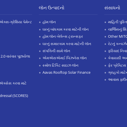
લૉન ઉત્પાદનો
સંસાધનો
એક્સ-ગ્રેશિયા પેમેન્ટ
હૉમ લૉન
માહિતી પુસ્ત
ઘરનું બાંધકામ કરવા માટેની લૉન
ચાર્જિસનું શ
હૉમ લૉન બેલેન્સ ટ્રાન્સફર
Other MIT
ઘરનું સમારકામ કરવા માટેની લૉન
રેટનું કન્વર
સંપત્તિની સામે લૉન
ફરિયાદ નિવ
 2.0 વારંવાર પૂછાયેલા
એમએસએમઈ બિઝનેસ લૉન
કેવાયસી 
સ્મોલ ટિકિટ સાઇઝ લૉન
ફેર પ્રેક્ટિસ
Aavas Rooftop Solar Finance
ગ્રાહકો માટ
આવાસ ફાઉન
ઍક્સેસ કરવા માટે
dressal (SCORES)