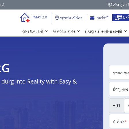
ટૉલ ફ્રી:
આપો
ઇએ
PMAY 2.0
બ્રાન્ચ લૉકેટર
કારકિર્દી
લૉન ઉત્પાદનો
એમ્પ્લોઈ કૉર્નર
રોકાણકારો સાથેના સંબંધો
RG
પ્રથમ ના
urg into Reality with Easy &
છેલ્લું નામ
+91
ઈ-મેઇલ
*