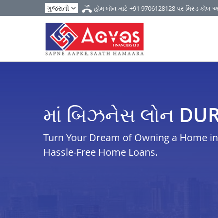
હૉમ લૉન માટે
+91 9706128128
પર મિસ્ડ કૉલ 
માં બિઝનેસ લોન DU
Turn Your Dream of Owning a Home in d
Hassle-Free Home Loans.