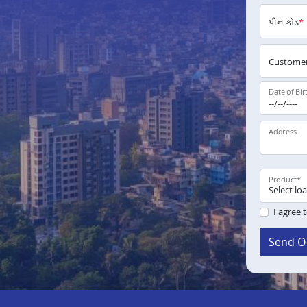
પીન કોડ
*
Customer
Date of Bir
Address
Product
*
I agree 
Send O