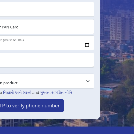
 PAN Card
th (must be 18+)
to
નિયમો અને શરતો
and
ગુપ્તતા સંબંધિત નીતિ
TP to verify phone number