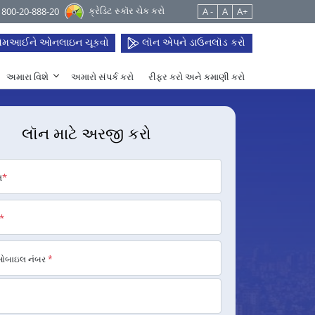
ક્રેડિટ સ્કૉર ચેક કરો
 1800-20-888-20
A -
A
A+
મઆઈને ઓનલાઇન ચૂકવો
લૉન એપને ડાઉનલૉડ કરો
અમારા વિશે
અમારો સંપર્ક કરો
રીફર કરો અને કમાણી કરો
લૉન માટે અરજી કરો
મ
*
*
મોબાઇલ નંબર
*