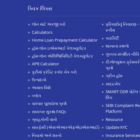
ક્વિક લિંક્સ
લૉન માટે અરજી કરો
ફરિયાદોનું નિવારણ - 
સ્કીમ
Calculators
કારકિર્દી
Home Loan Prepayment Calculator
શાખાના સ્થળો
હૉમ લૉન ઇએમઆઈ કેલક્યુલેટર
ગુપ્તતા સંબંધિત નીતિ
હૉમ લૉન એલિજિબિલિટી કેલક્યુલેટર
રીઝોલ્યુશન ફ્રેમવર્ક
APR Calculator
પ્રશ્નો
ફ્રીમાં ક્રેડિટ સ્કૉર ચેક કરો
ગ્રીન હૉમ
ઉત્પાદનો
સાઇટમેપ
અમારા વિશે
SMART ODR પોર્ટલ 
બ્લૉગ
લિંક
વારંવાર પૂછાયેલા પ્રશ્નો
SEBI Complaint Re
Platform
સાયબર સુરક્ષા FAQs
Resource
ગ્રાહકોની વાતો
Update KYC
સારફેસી (એસએઆરએફએઇએસઆઈ)
Insurance Services
નિયમો અને શરતો