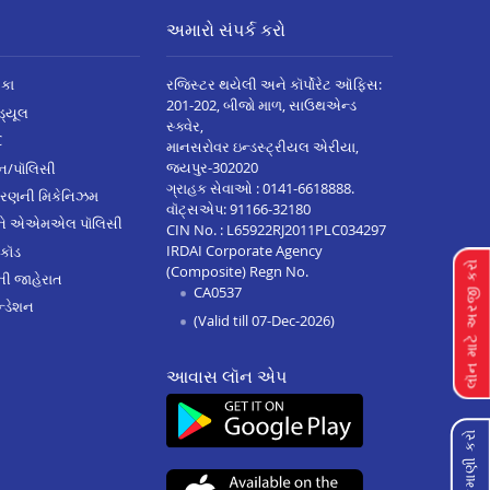
અમારો સંપર્ક કરો
િકા
રજિસ્ટર થયેલી અને કૉર્પોરેટ ઑફિસ:
201-202, બીજો માળ, સાઉથએન્ડ
િડ્યૂલ
સ્ક્વેર,
C
માનસરોવર ઇન્ડસ્ટ્રીયલ એરીયા,
જયપુર-302020
્ઝન/પૉલિસી
ગ્રાહક સેવાઓ :
0141-6618888
.
ારણની મિકેનિઝમ
વૉટ્સએપ:
91166-32180
અને એએમએલ પૉલિસી
CIN No. : L65922RJ2011PLC034297
IRDAI Corporate Agency
 કૉડ
લૉન માટે અરજી કરો
(Composite) Regn No.
ેની જાહેરાત
CA0537
્ડેશન
(Valid till 07-Dec-2026)
આવાસ લૉન એપ