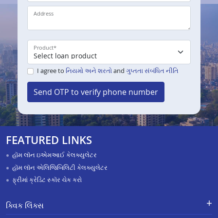
Address
Product
*
I agree to
નિયમો અને શરતો
and
ગુપ્તતા સંબંધિત નીતિ
Send OTP to verify phone number
FEATURED LINKS
હૉમ લૉન ઇએમઆઈ કેલક્યુલેટર
હૉમ લૉન એલિજિબિલિટી કેલક્યુલેટર
ફ્રીમાં ક્રેડિટ સ્કૉર ચેક કરો
ક્વિક લિંક્સ