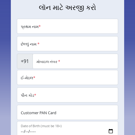
લૉન માટે અરજી કરો
પ્રથમ નામ
*
છેલ્લું નામ
*
+91
મોબાઇલ નંબર
*
ઈ-મેઇલ
*
પીન કોડ
*
Customer PAN Card
Date of Birth (must be 18+)