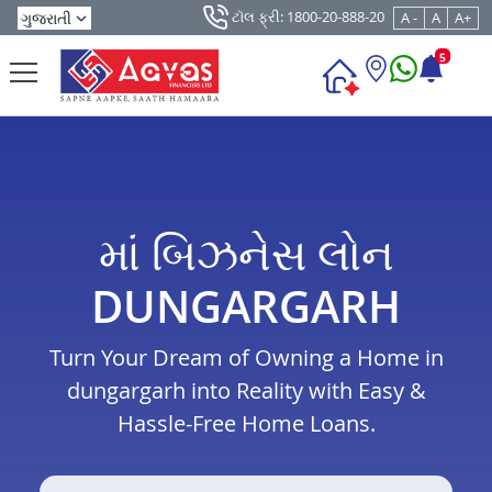
ટૉલ ફ્રી: 1800-20-888-20
A -
A
A+
5
માં બિઝનેસ લોન
DUNGARGARH
Turn Your Dream of Owning a Home in
dungargarh into Reality with Easy &
Hassle-Free Home Loans.