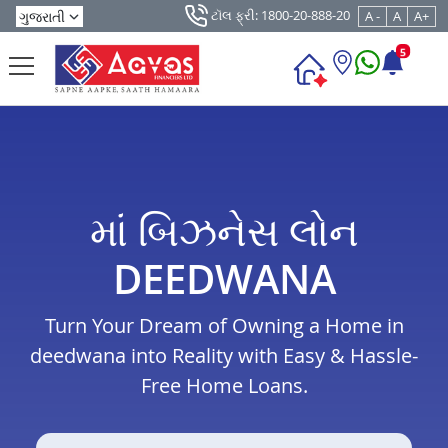
ટૉલ ફ્રી: 1800-20-888-20
A -
A
A+
5
માં બિઝનેસ લોન
DEEDWANA
Turn Your Dream of Owning a Home in
deedwana into Reality with Easy & Hassle-
Free Home Loans.