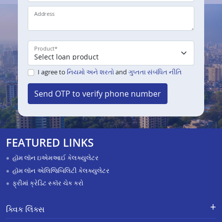
Address
Product
*
I agree to
નિયમો અને શરતો
and
ગુપ્તતા સંબંધિત નીતિ
Send OTP to verify phone number
FEATURED LINKS
હૉમ લૉન ઇએમઆઈ કેલક્યુલેટર
હૉમ લૉન એલિજિબિલિટી કેલક્યુલેટર
ફ્રીમાં ક્રેડિટ સ્કૉર ચેક કરો
ક્વિક લિંક્સ