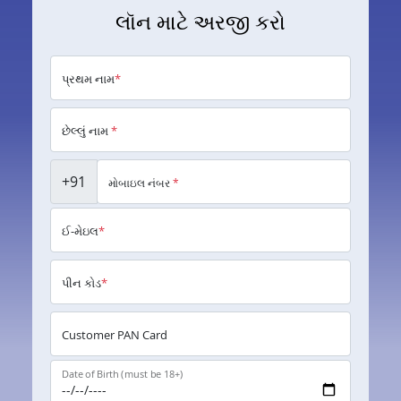
લૉન માટે અરજી કરો
પ્રથમ નામ
*
છેલ્લું નામ
*
+91
મોબાઇલ નંબર
*
ઈ-મેઇલ
*
પીન કોડ
*
Customer PAN Card
Date of Birth (must be 18+)